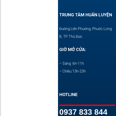
TRUNG TÂM HUẤN LUYỆN
Đường Liên Phường, Phước Long
B, TP Thủ Đức
GIỜ MỞ CỬA:
– Sáng :6h-11h
– Chiều:13h-23h
HOTLINE
0937 833 844