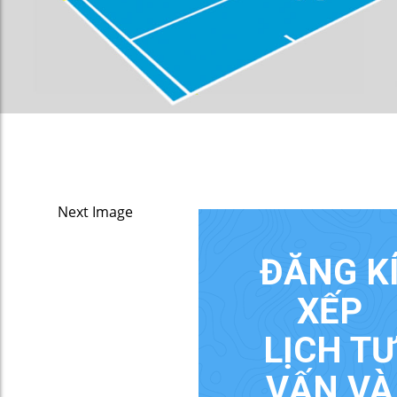
Next Image
ĐĂNG K
XẾP
LỊCH TƯ
VẤN VÀ