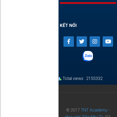
KẾT NỐI
Total views : 2155332
© 2017
TNT Academy -
Học viện Trần Như Tú.
Đã