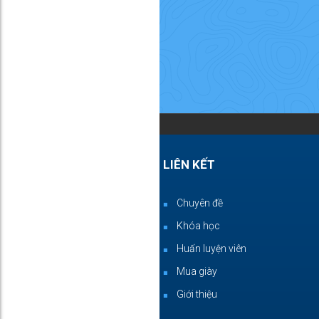
LIÊN KẾT
Chuyên đề
Khóa học
Huấn luyện viên
Mua giày
Giới thiệu