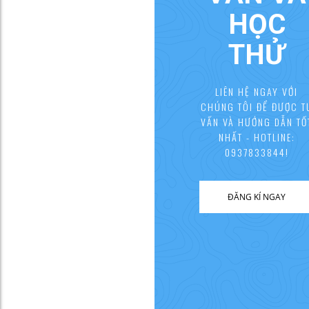
HỌC
THỬ
LIÊN HỆ NGAY VỚI
CHÚNG TÔI ĐỂ ĐƯỢC T
VẤN VÀ HƯỚNG DẪN TỐ
NHẤT - HOTLINE:
0937833844!
ĐĂNG KÍ NGAY