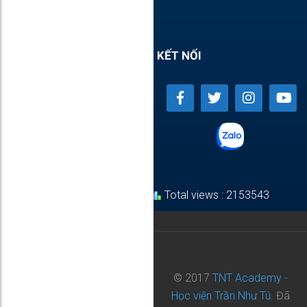
KẾT NỐI
Total views : 2153543
© 2017
TNT Academy -
Học viện Trần Như Tú.
Đã