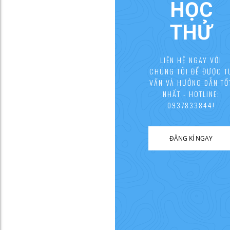
HỌC
THỬ
LIÊN HỆ NGAY VỚI
CHÚNG TÔI ĐỂ ĐƯỢC T
VẤN VÀ HƯỚNG DẪN TỐ
NHẤT - HOTLINE:
0937833844!
ĐĂNG KÍ NGAY