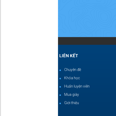
LIÊN KẾT
Chuyên đề
Khóa học
Huấn luyện viên
Mua giày
Giới thiệu