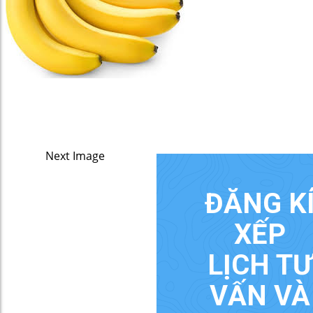
Next Image
ĐĂNG K
XẾP
LỊCH TƯ
VẤN VÀ