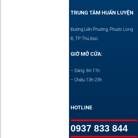
TRUNG TÂM HUẤN LUYỆN
Đường Liên Phường, Phước Long
B, TP Thủ Đức
GIỜ MỞ CỬA:
– Sáng :6h-11h
– Chiều:13h-23h
HOTLINE
0937 833 844