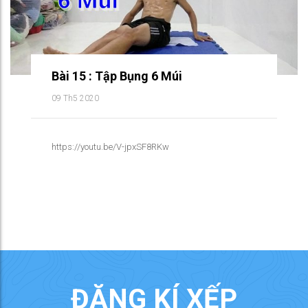
Bài 15 : Tập Bụng 6 Múi
09 Th5 2020
https://youtu.be/V-jpxSF8RKw
ĐĂNG KÍ XẾP