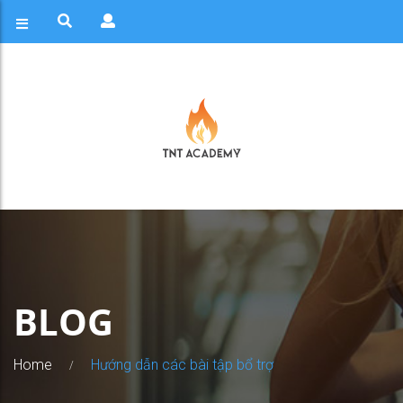
BLOG
Home
Hướng dẫn các bài tập bổ trợ