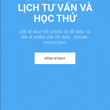
LỊCH TƯ VẤN VÀ
HỌC THỬ
LIÊN HỆ NGAY VỚI CHÚNG TÔI ĐỂ ĐƯỢC TƯ
VẤN VÀ HƯỚNG DẪN TỐT NHẤT - HOTLINE:
0937833844!
ĐĂNG KÍ NGAY