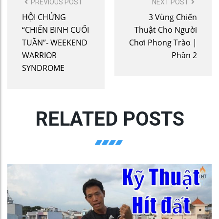
PREVIOUS POST
NEXT POST
NAVIGATION
HỘI CHỨNG
3 Vùng Chiến
“CHIẾN BINH CUỐI
Thuật Cho Người
TUẦN”- WEEKEND
Chơi Phong Trào |
WARRIOR
Phần 2
SYNDROME
RELATED POSTS