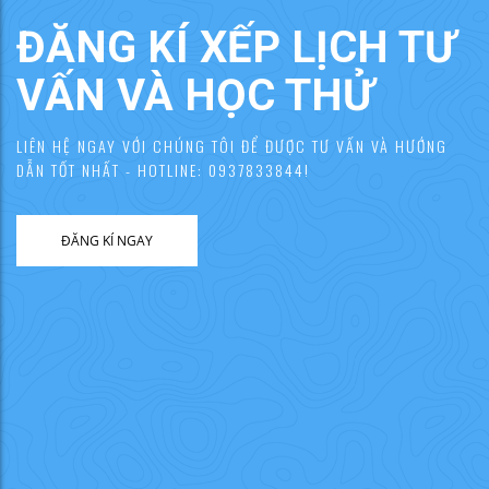
ĐĂNG KÍ XẾP LỊCH TƯ
VẤN VÀ HỌC THỬ
LIÊN HỆ NGAY VỚI CHÚNG TÔI ĐỂ ĐƯỢC TƯ VẤN VÀ HƯỚNG
DẪN TỐT NHẤT - HOTLINE: 0937833844!
ĐĂNG KÍ NGAY