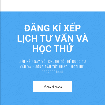
ĐĂNG KÍ XẾP
LỊCH TƯ VẤN VÀ
HỌC THỬ
LIÊN HỆ NGAY VỚI CHÚNG TÔI ĐỂ ĐƯỢC TƯ
VẤN VÀ HƯỚNG DẪN TỐT NHẤT - HOTLINE:
0937833844!
ĐĂNG KÍ NGAY