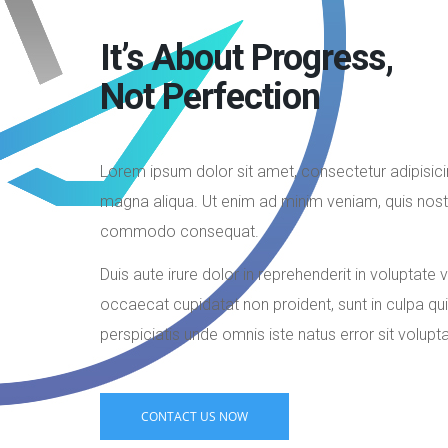
It’s About Progress,
Not Perfection
Lorem ipsum dolor sit amet, consectetur adipisici
magna aliqua. Ut enim ad minim veniam, quis nostru
commodo consequat.
Duis aute irure dolor in reprehenderit in voluptate v
occaecat cupidatat non proident, sunt in culpa qui
perspiciatis unde omnis iste natus error sit vol
CONTACT US NOW