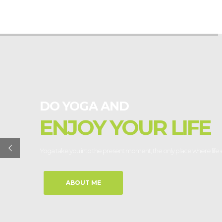
DO YOGA AND
ENJOY YOUR LIFE
Yoga take you into the present moment, the only place where life e
ABOUT ME