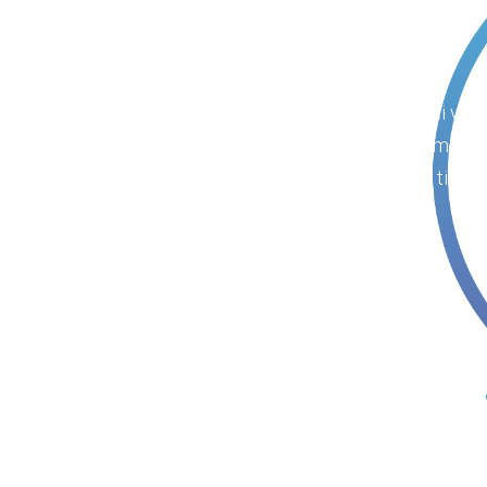
Thầy dạy nhiệt tình dễ hiểu lại vui
bộ kỹ năng hơn nhiều. Em cảm ơn T
tiếp t