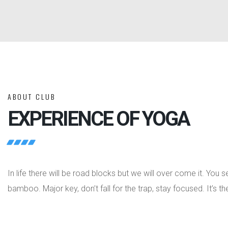
ABOUT CLUB
EXPERIENCE OF YOGA
In life there will be road blocks but we will over come it. Yo
bamboo. Major key, don’t fall for the trap, stay focused. It’s t