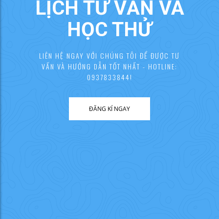
LỊCH TƯ VẤN VÀ
HỌC THỬ
LIÊN HỆ NGAY VỚI CHÚNG TÔI ĐỂ ĐƯỢC TƯ
VẤN VÀ HƯỚNG DẪN TỐT NHẤT - HOTLINE:
0937833844!
ĐĂNG KÍ NGAY