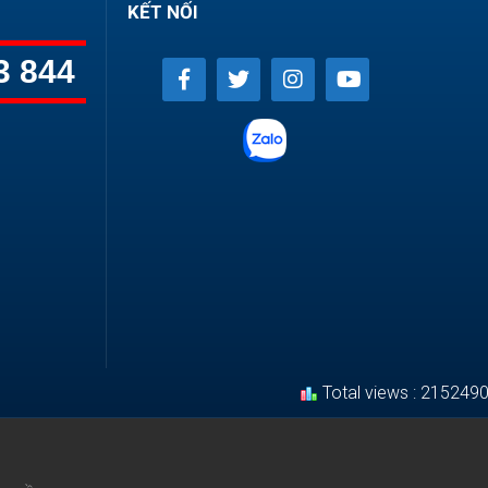
KẾT NỐI
3 844
Total views : 215249