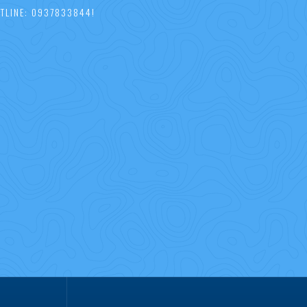
TLINE: 0937833844!