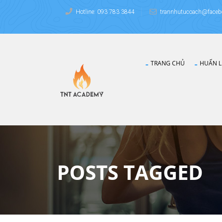
Hotline: 093 783 3844
trannhutucoach@faceb
TRANG CHỦ
HUẤN L
POSTS TAGGED