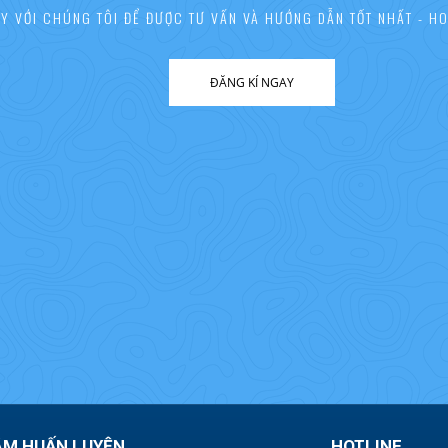
AY VỚI CHÚNG TÔI ĐỂ ĐƯỢC TƯ VẤN VÀ HƯỚNG DẪN TỐT NHẤT - HO
ĐĂNG KÍ NGAY
ÂM HUẤN LUYỆN
HOTLINE