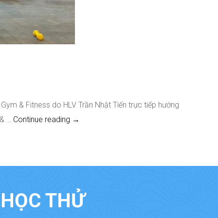
Gym & Fitness do HLV Trần Nhật Tiến trực tiếp hướng
Gym & Fitness Sở Hữu Vóc Dáng Hoàn Hả
 & …
Continue reading
→
À HỌC THỬ