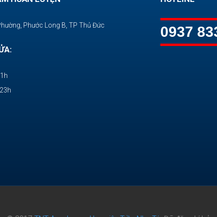
Phường, Phước Long B, TP Thủ Đức
0937 83
ỬA:
11h
-23h