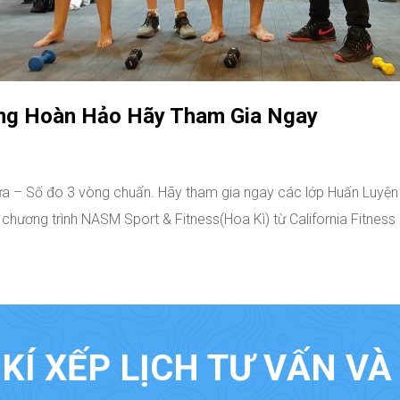
ng Hoàn Hảo Hãy Tham Gia Ngay
ừa – Số đo 3 vòng chuẩn. Hãy tham gia ngay các lớp Huấn Luyện 
hương trình NASM Sport & Fitness(Hoa Kì) từ California Fitness
KÍ XẾP LỊCH TƯ VẤN V