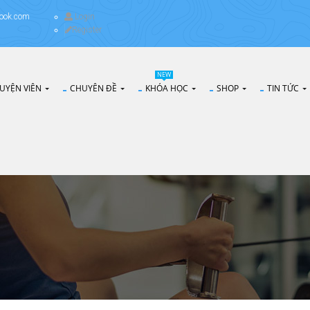
ook.com
Login
Register
NEW
UYỆN VIÊN
CHUYÊN ĐỀ
KHÓA HỌC
SHOP
TIN TỨC