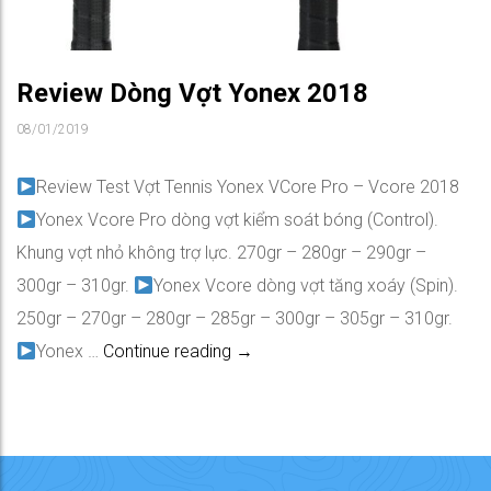
Review Dòng Vợt Yonex 2018
08/01/2019
Review Test Vợt Tennis Yonex VCore Pro – Vcore 2018
Yonex Vcore Pro dòng vợt kiểm soát bóng (Control).
Khung vợt nhỏ không trợ lực. 270gr – 280gr – 290gr –
300gr – 310gr.
Yonex Vcore dòng vợt tăng xoáy (Spin).
250gr – 270gr – 280gr – 285gr – 300gr – 305gr – 310gr.
Review Dòng Vợt Yonex 2018
Yonex …
Continue reading
→