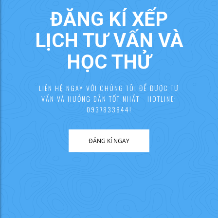
ĐĂNG KÍ XẾP
LỊCH TƯ VẤN VÀ
HỌC THỬ
LIÊN HỆ NGAY VỚI CHÚNG TÔI ĐỂ ĐƯỢC TƯ
VẤN VÀ HƯỚNG DẪN TỐT NHẤT - HOTLINE:
0937833844!
ĐĂNG KÍ NGAY