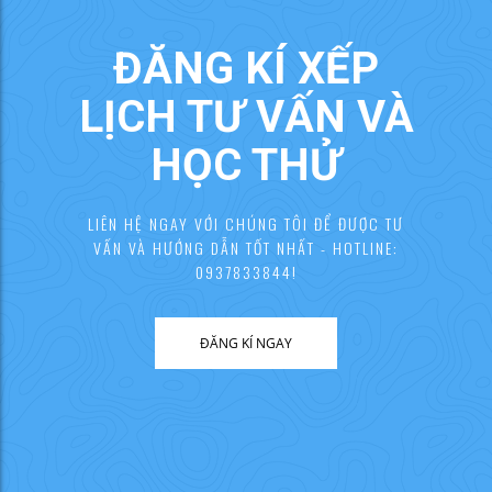
ĐĂNG KÍ XẾP
LỊCH TƯ VẤN VÀ
HỌC THỬ
LIÊN HỆ NGAY VỚI CHÚNG TÔI ĐỂ ĐƯỢC TƯ
VẤN VÀ HƯỚNG DẪN TỐT NHẤT - HOTLINE:
0937833844!
ĐĂNG KÍ NGAY