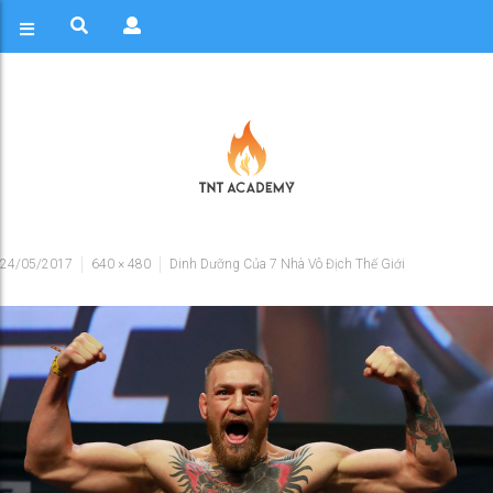
24/05/2017
640 × 480
Dinh Dưỡng Của 7 Nhà Vô Địch Thế Giới