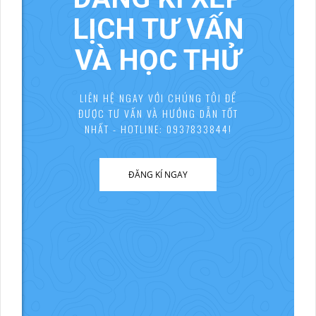
LỊCH TƯ VẤN
VÀ HỌC THỬ
LIÊN HỆ NGAY VỚI CHÚNG TÔI ĐỂ
ĐƯỢC TƯ VẤN VÀ HƯỚNG DẪN TỐT
NHẤT - HOTLINE: 0937833844!
ĐĂNG KÍ NGAY