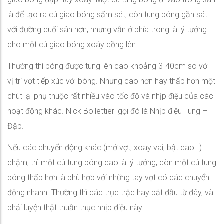
là để tạo ra cú giao bóng sấm sét, còn tung bóng gần sát
với đường cuối sân hơn, nhưng vẫn ở phía trong là lý tưởng
cho một cú giao bóng xoáy cồng lên.
Thường thì bóng được tung lên cao khoảng 3-40cm so với
vị trí vợt tiếp xúc với bóng. Nhưng cao hơn hay thấp hơn một
chút lại phụ thuộc rất nhiều vào tốc độ và nhịp điệu của các
hoạt động khác. Nick Bollettieri gọi đó là Nhịp điệu Tung –
Đập.
Nếu các chuyển động khác (mở vợt, xoay vai, bật cao…)
chậm, thì một cú tung bóng cao là lý tưởng, còn một cú tung
bóng thấp hơn là phù hợp với những tay vợt có các chuyển
động nhanh. Thường thì các trục trặc hay bắt đầu từ đây, và
phải luyện thật thuần thục nhịp điệu này.