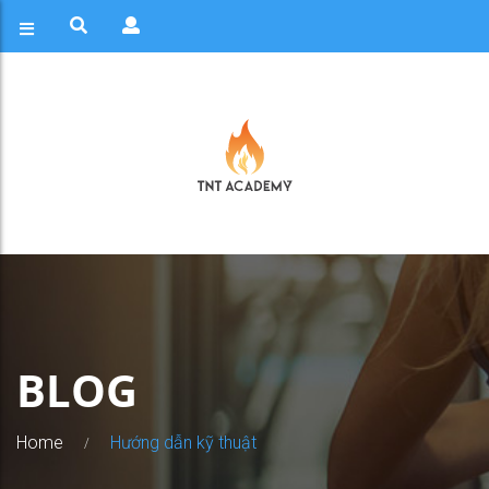
BLOG
Home
Hướng dẫn kỹ thuật