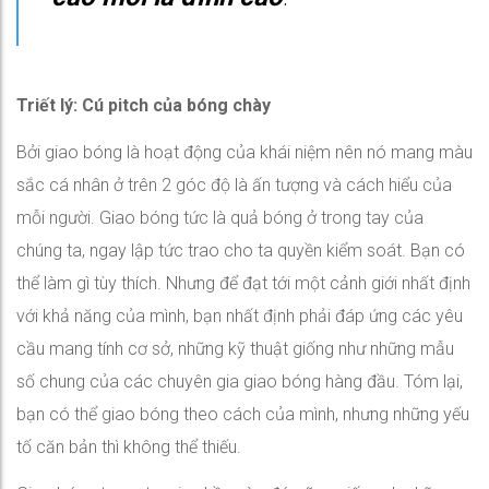
Triết lý: Cú pitch của bóng chày
Bởi giao bóng là hoạt động của khái niệm nên nó mang màu
sắc cá nhân ở trên 2 góc độ là ấn tượng và cách hiểu của
mỗi người. Giao bóng tức là quả bóng ở trong tay của
chúng ta, ngay lập tức trao cho ta quyền kiểm soát. Bạn có
thể làm gì tùy thích. Nhưng để đạt tới một cảnh giới nhất định
với khả năng của mình, bạn nhất định phải đáp ứng các yêu
cầu mang tính cơ sở, những kỹ thuật giống như những mẫu
số chung của các chuyên gia giao bóng hàng đầu. Tóm lại,
bạn có thể giao bóng theo cách của mình, nhưng những yếu
tố căn bản thì không thể thiếu.