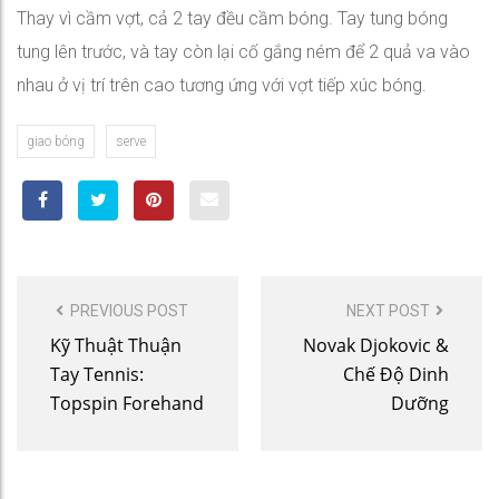
Thay vì cầm vợt, cả 2 tay đều cầm bóng. Tay tung bóng
tung lên trước, và tay còn lại cố gắng ném để 2 quả va vào
nhau ở vị trí trên cao tương ứng với vợt tiếp xúc bóng.
giao bóng
serve
POST
PREVIOUS POST
NEXT POST
NAVIGATION
Kỹ Thuật Thuận
Novak Djokovic &
Tay Tennis:
Chế Độ Dinh
Topspin Forehand
Dưỡng