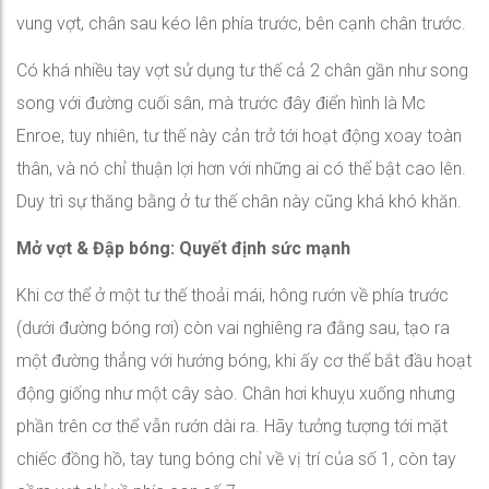
vung vợt, chân sau kéo lên phía trước, bên cạnh chân trước.
Có khá nhiều tay vợt sử dụng tư thế cả 2 chân gần như song
song với đường cuối sân, mà trước đây điển hình là Mc
Enroe, tuy nhiên, tư thế này cản trở tới hoạt động xoay toàn
thân, và nó chỉ thuận lợi hơn với những ai có thể bật cao lên.
Duy trì sự thăng bằng ở tư thế chân này cũng khá khó khăn.
Mở vợt & Đập bóng: Quyết định sức mạnh
Khi cơ thể ở một tư thế thoải mái, hông rướn về phía trước
(dưới đường bóng rơi) còn vai nghiêng ra đằng sau, tạo ra
một đường thẳng với hướng bóng, khi ấy cơ thể bắt đầu hoạt
động giống như một cây sào. Chân hơi khuỵu xuống nhưng
phần trên cơ thể vẫn rướn dài ra. Hãy tưởng tượng tới mặt
chiếc đồng hồ, tay tung bóng chỉ về vị trí của số 1, còn tay