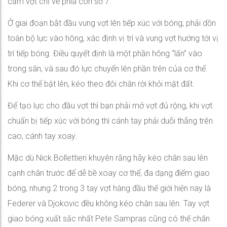
cầm vợt chỉ về phía con số 7.
Ở giai đoạn bắt đầu vung vợt lên tiếp xúc với bóng, phải dồn
toàn bộ lực vào hông, xác định vị trí và vung vợt hướng tới vị
trí tiếp bóng. Điều quyết định là một phần hông “lấn” vào
trong sân, và sau đó lực chuyển lên phần trên của cơ thể.
Khi cơ thể bật lên, kéo theo đôi chân rời khỏi mặt đất.
Để tạo lực cho đầu vợt thì bạn phải mở vợt đủ rộng, khi vợt
chuẩn bị tiếp xúc với bóng thì cánh tay phải duỗi thẳng trên
cao, cánh tay xoay.
Mặc dù Nick Bollettieri khuyên rằng hãy kéo chân sau lên
cạnh chân trước để dễ bề xoay cơ thể, đa dạng điểm giao
bóng, nhưng 2 trong 3 tay vợt hàng đầu thế giới hiện nay là
Federer và Djokovic đều không kéo chân sau lên. Tay vợt
giao bóng xuất sắc nhất Pete Sampras cũng có thế chân