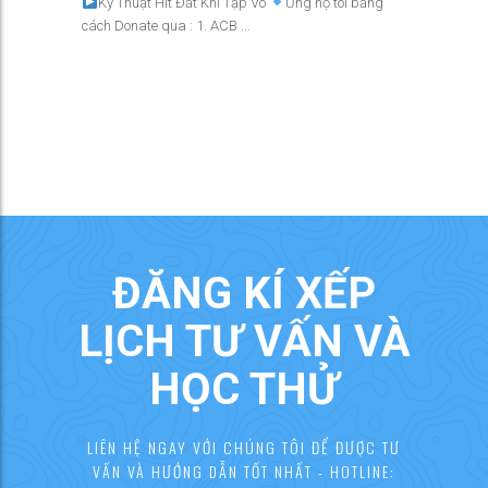
Kỹ Thuật Hít Đất Khi Tập Võ
Ủng hộ tôi bằng
cách Donate qua : 1. ACB ...
ĐĂNG KÍ XẾP
LỊCH TƯ VẤN VÀ
HỌC THỬ
LIÊN HỆ NGAY VỚI CHÚNG TÔI ĐỂ ĐƯỢC TƯ
VẤN VÀ HƯỚNG DẪN TỐT NHẤT - HOTLINE: