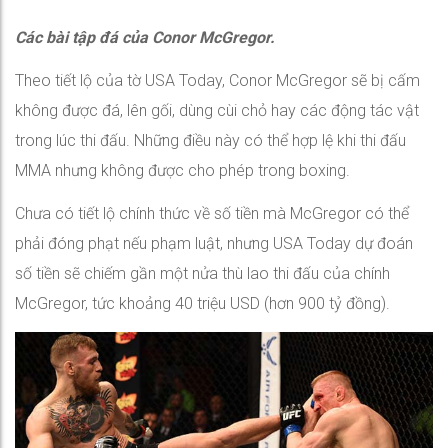
Các bài tập đá của Conor McGregor.
Theo tiết lộ của tờ USA Today, Conor McGregor sẽ bị cấm
không được đá, lên gối, dùng cùi chỏ hay các động tác vật
trong lúc thi đấu. Những điều này có thể hợp lệ khi thi đấu
MMA nhưng không được cho phép trong boxing.
Chưa có tiết lộ chính thức về số tiền mà McGregor có thể
phải đóng phạt nếu phạm luật, nhưng USA Today dự đoán
số tiền sẽ chiếm gần một nửa thù lao thi đấu của chính
McGregor, tức khoảng 40 triệu USD (hơn 900 tỷ đồng).