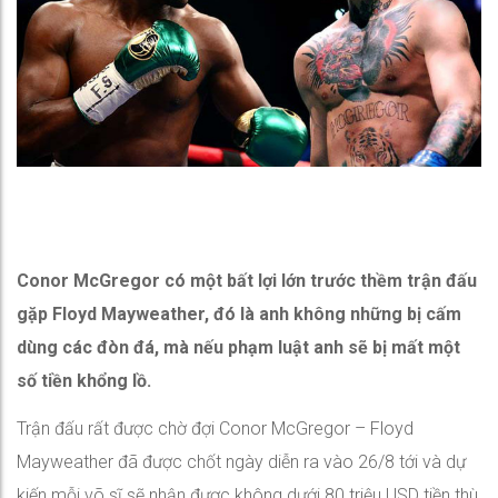
Conor McGregor có một bất lợi lớn trước thềm trận đấu
gặp Floyd Mayweather, đó là anh không những bị cấm
dùng các đòn đá, mà nếu phạm luật anh sẽ bị mất một
số tiền khổng lồ.
Trận đấu rất được chờ đợi Conor McGregor – Floyd
Mayweather đã được chốt ngày diễn ra vào 26/8 tới và dự
kiến mỗi võ sĩ sẽ nhận được không dưới 80 triệu USD tiền thù