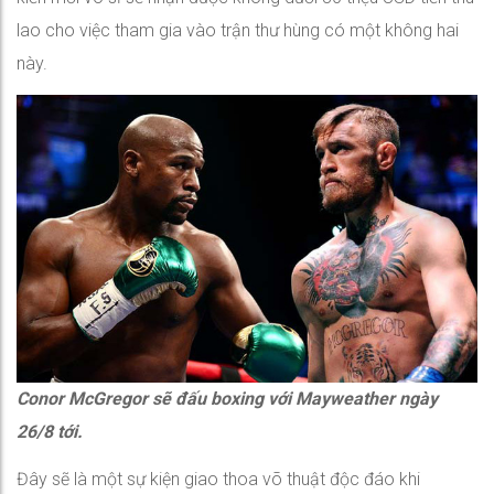
lao cho việc tham gia vào trận thư hùng có một không hai
này.
Conor McGregor sẽ đấu boxing với Mayweather ngày
26/8 tới.
Đây sẽ là một sự kiện giao thoa võ thuật độc đáo khi