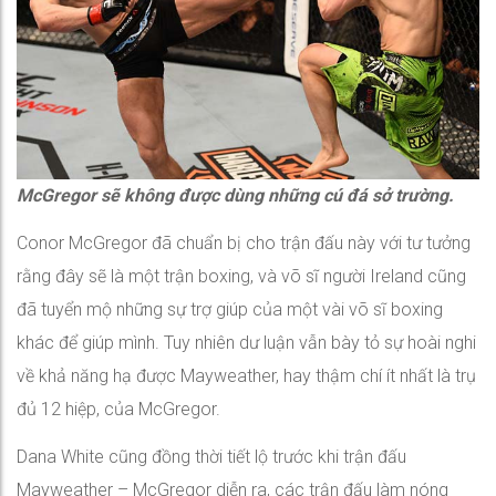
McGregor sẽ không được dùng những cú đá sở trường.
Conor McGregor đã chuẩn bị cho trận đấu này với tư tưởng
rằng đây sẽ là một trận boxing, và võ sĩ người Ireland cũng
đã tuyển mộ những sự trợ giúp của một vài võ sĩ boxing
khác để giúp mình. Tuy nhiên dư luận vẫn bày tỏ sự hoài nghi
về khả năng hạ được Mayweather, hay thậm chí ít nhất là trụ
đủ 12 hiệp, của McGregor.
Dana White cũng đồng thời tiết lộ trước khi trận đấu
Mayweather – McGregor diễn ra, các trận đấu làm nóng