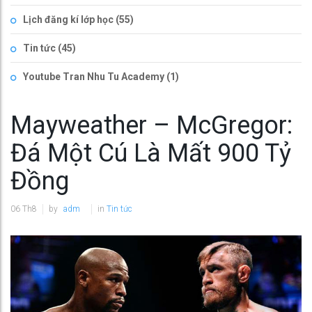
Lịch đăng kí lớp học
(55)
Tin tức
(45)
Youtube Tran Nhu Tu Academy
(1)
Mayweather – McGregor:
Đá Một Cú Là Mất 900 Tỷ
Đồng
06
Th8
by
adm
in
Tin tức