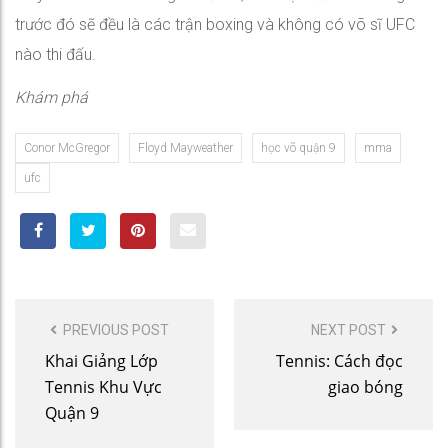
trước đó sẽ đều là các trận boxing và không có võ sĩ UFC
nào thi đấu.
Khám phá
Conor McGregor
Floyd Mayweather
học võ quận 9
mma
ufc
POST
PREVIOUS POST
NEXT POST
NAVIGATION
Khai Giảng Lớp
Tennis: Cách đọc
Tennis Khu Vực
giao bóng
Quận 9