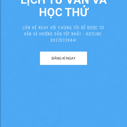
HỌC THỬ
LIÊN HỆ NGAY VỚI CHÚNG TÔI ĐỂ ĐƯỢC TƯ
VẤN VÀ HƯỚNG DẪN TỐT NHẤT - HOTLINE:
0937833844!
ĐĂNG KÍ NGAY