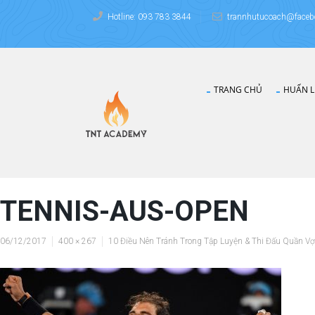
Hotline: 093 783 3844
trannhutucoach@faceb
TRANG CHỦ
HUẤN L
TENNIS-AUS-OPEN
06/12/2017
400 × 267
10 Điều Nên Tránh Trong Tập Luyện & Thi Đấu Quần Vợ