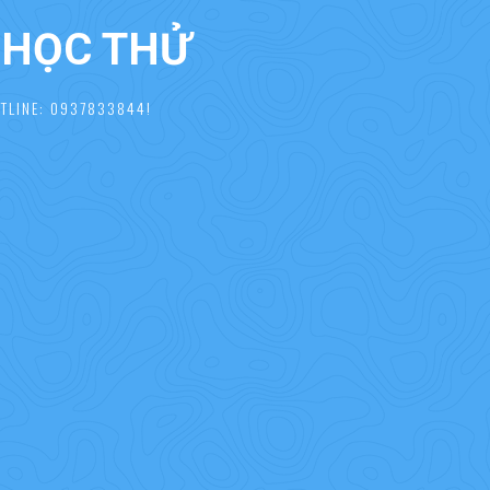
À HỌC THỬ
TLINE: 0937833844!