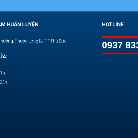
ÂM HUẤN LUYỆN
HOTLINE
Phường, Phước Long B, TP Thủ Đức
0937 83
ỬA:
11h
-23h