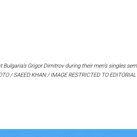
t Bulgaria’s Grigor Dimitrov during their men’s singles se
P PHOTO / SAEED KHAN / IMAGE RESTRICTED TO EDITOR