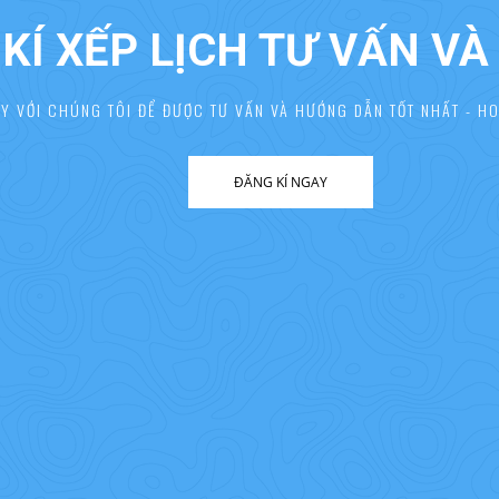
KÍ XẾP LỊCH TƯ VẤN V
AY VỚI CHÚNG TÔI ĐỂ ĐƯỢC TƯ VẤN VÀ HƯỚNG DẪN TỐT NHẤT - HO
ĐĂNG KÍ NGAY