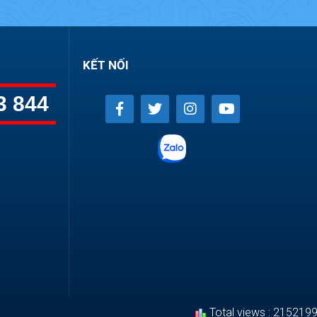
KẾT NỐI
3 844
Total views : 215219