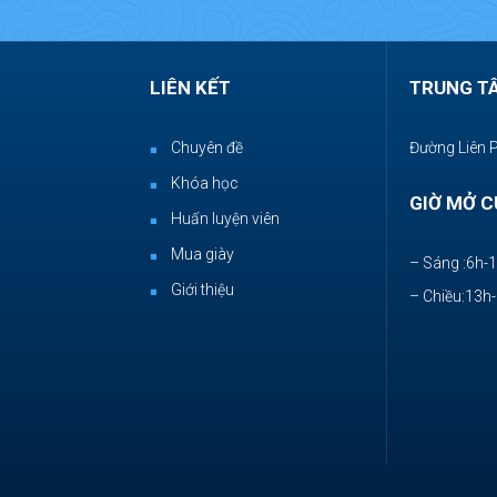
LIÊN KẾT
TRUNG T
Chuyên đề
Đường Liên 
Khóa học
GIỜ MỞ C
Huấn luyện viên
Mua giày
– Sáng :6h-
Giới thiệu
– Chiều:13h