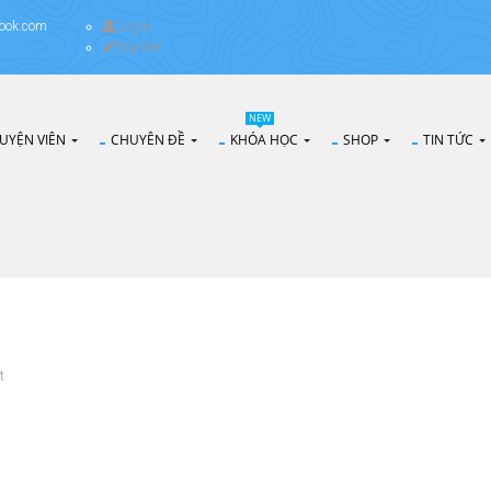
ook.com
Login
Register
NEW
UYỆN VIÊN
CHUYÊN ĐỀ
KHÓA HỌC
SHOP
TIN TỨC
t