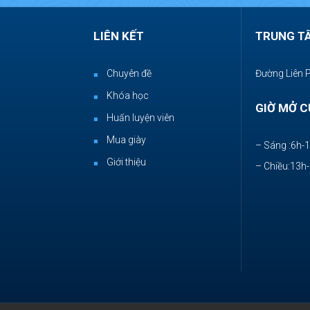
LIÊN KẾT
TRUNG T
Chuyên đề
Đường Liên 
Khóa học
GIỜ MỞ C
Huấn luyện viên
Mua giày
– Sáng :6h-
Giới thiệu
– Chiều:13h