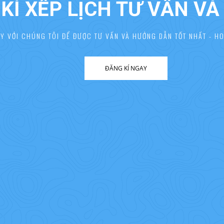
KÍ XẾP LỊCH TƯ VẤN V
AY VỚI CHÚNG TÔI ĐỂ ĐƯỢC TƯ VẤN VÀ HƯỚNG DẪN TỐT NHẤT - HO
ĐĂNG KÍ NGAY