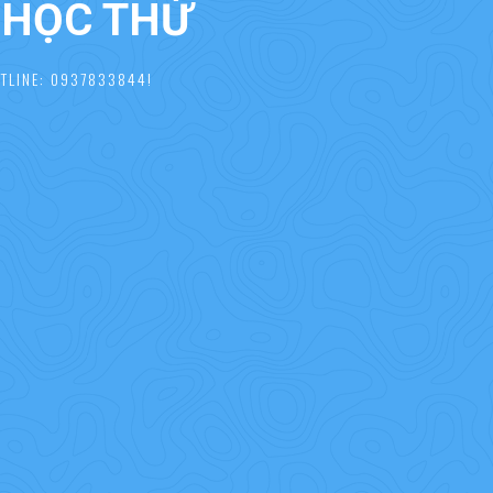
À HỌC THỬ
TLINE: 0937833844!