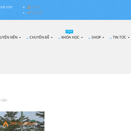
ook.com
Login
Register
NEW
UYỆN VIÊN
CHUYÊN ĐỀ
KHÓA HỌC
SHOP
TIN TỨC
i Sân