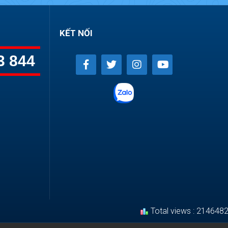
KẾT NỐI
3 844
Total views : 214648