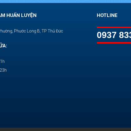
ÂM HUẤN LUYỆN
HOTLINE
Phường, Phước Long B, TP Thủ Đức
0937 83
ỬA:
11h
-23h