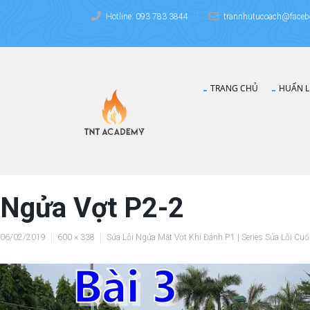
Hotline: 093 783 3844
trannhutucoach@faceb
TRANG CHỦ
HUẤN L
Ngửa Vợt P2-2
06/02/2019
600 × 338
Sửa Lỗi Ngửa Mặt Vợt Khi Đánh P.1 | Series Sửa Lỗi Cuố