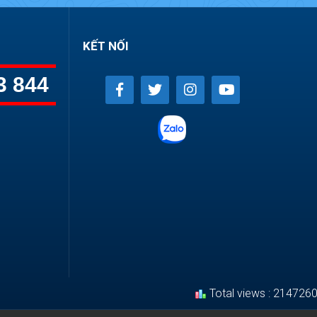
KẾT NỐI
3 844
Total views : 214726