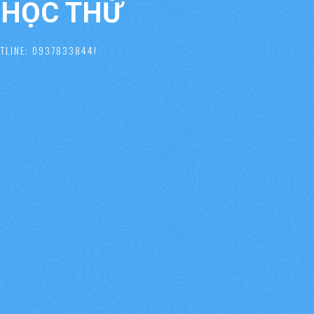
À HỌC THỬ
TLINE: 0937833844!