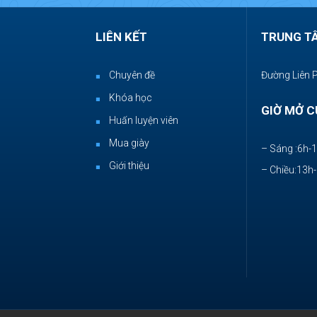
LIÊN KẾT
TRUNG T
Chuyên đề
Đường Liên 
Khóa học
GIỜ MỞ C
Huấn luyện viên
Mua giày
– Sáng :6h-
Giới thiệu
– Chiều:13h