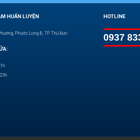
ÂM HUẤN LUYỆN
HOTLINE
Phường, Phước Long B, TP Thủ Đức
0937 83
ỬA:
11h
-23h