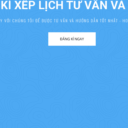
KÍ XẾP LỊCH TƯ VẤN V
AY VỚI CHÚNG TÔI ĐỂ ĐƯỢC TƯ VẤN VÀ HƯỚNG DẪN TỐT NHẤT - HO
ĐĂNG KÍ NGAY