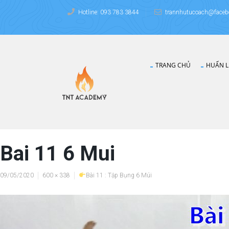
Hotline: 093 783 3844
trannhutucoach@faceb
TRANG CHỦ
HUẤN L
Bai 11 6 Mui
09/05/2020
600 × 338
Bài 11 : Tập Bụng 6 Múi