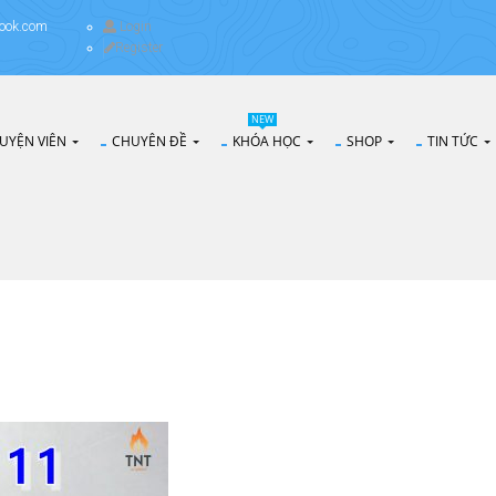
ook.com
Login
Register
NEW
UYỆN VIÊN
CHUYÊN ĐỀ
KHÓA HỌC
SHOP
TIN TỨC