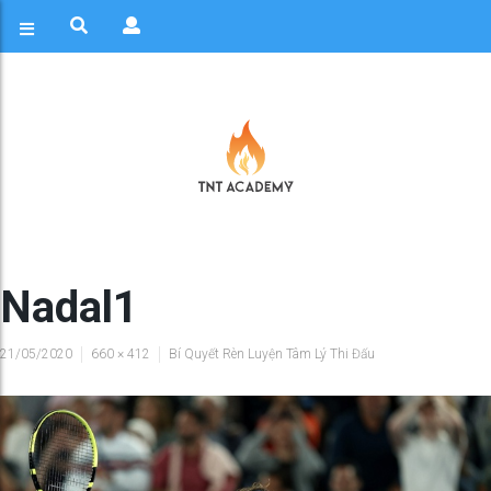
Nadal1
21/05/2020
660 × 412
Bí Quyết Rèn Luyện Tâm Lý Thi Đấu