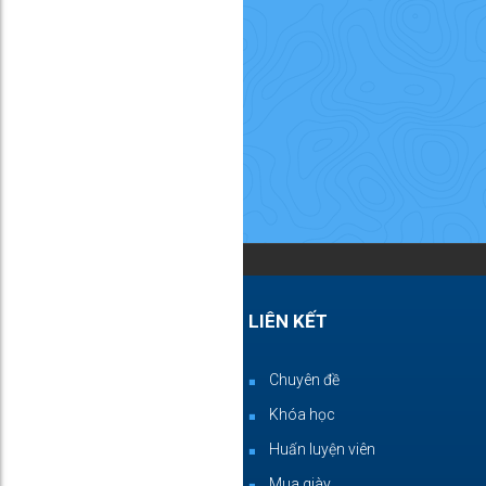
LIÊN KẾT
Chuyên đề
Khóa học
Huấn luyện viên
Mua giày