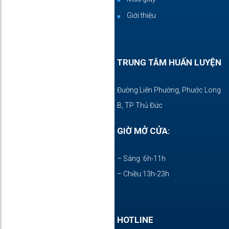
Giới thiệu
TRUNG TÂM HUẤN LUYỆN
Đường Liên Phường, Phước Long
B, TP Thủ Đức
GIỜ MỞ CỬA:
– Sáng :6h-11h
– Chiều:13h-23h
HOTLINE