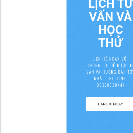
LỊCH TƯ
VẤN VÀ
HỌC
THỬ
LIÊN HỆ NGAY VỚI
CHÚNG TÔI ĐỂ ĐƯỢC T
VẤN VÀ HƯỚNG DẪN TỐ
NHẤT - HOTLINE:
0937833844!
ĐĂNG KÍ NGAY