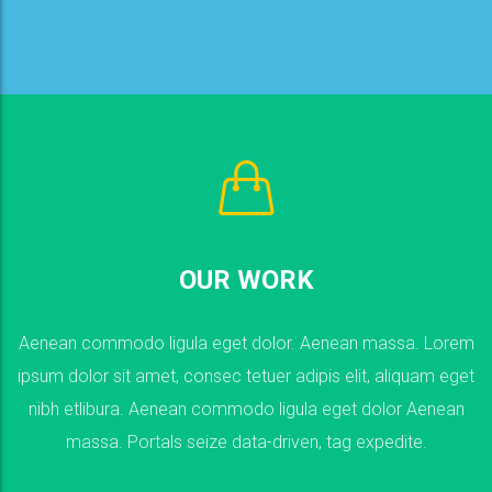
READ MORE
synthesize.
implement tag, communities virtual, global, solutions
OUR WORK
expedite. Deliverables users, seamless beta-test
dolor Aenean massa. Portals seize data-driven, tag
Aenean commodo ligula eget dolor. Aenean massa. Lorem
aliquam eget nibh etlibura. Aenean commodo ligula eget
ipsum dolor sit amet, consec tetuer adipis elit, aliquam eget
Lorem ipsum dolor sit amet, consec tetuer adipis elit,
nibh etlibura. Aenean commodo ligula eget dolor Aenean
Aenean commodo ligula eget dolor. Aenean massa.
massa. Portals seize data-driven, tag expedite.
WE CREATE AWESOME STUFF