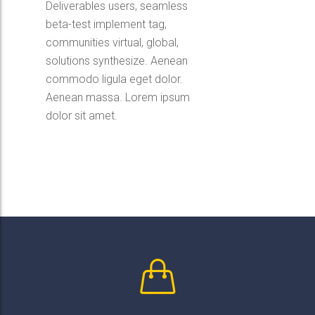
Deliverables users, seamless
beta-test implement tag,
communities virtual, global,
solutions synthesize. Aenean
commodo ligula eget dolor.
Aenean massa. Lorem ipsum
dolor sit amet.