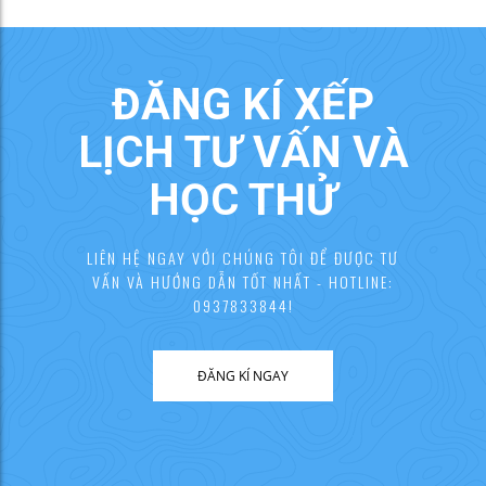
ĐĂNG KÍ XẾP
LỊCH TƯ VẤN VÀ
HỌC THỬ
LIÊN HỆ NGAY VỚI CHÚNG TÔI ĐỂ ĐƯỢC TƯ
VẤN VÀ HƯỚNG DẪN TỐT NHẤT - HOTLINE:
0937833844!
ĐĂNG KÍ NGAY