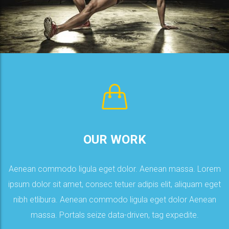
READ MORE
synthesize.
implement tag, communities virtual, global, solutions
OUR WORK
expedite. Deliverables users, seamless beta-test
dolor Aenean massa. Portals seize data-driven, tag
Aenean commodo ligula eget dolor. Aenean massa. Lorem
aliquam eget nibh etlibura. Aenean commodo ligula eget
ipsum dolor sit amet, consec tetuer adipis elit, aliquam eget
Lorem ipsum dolor sit amet, consec tetuer adipis elit,
nibh etlibura. Aenean commodo ligula eget dolor Aenean
Aenean commodo ligula eget dolor. Aenean massa.
massa. Portals seize data-driven, tag expedite.
WE CREATE AWESOME STUFF