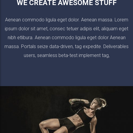
WE CREATE AWESOME STUFF
Aenean commodo ligula eget dolor. Aenean massa. Lorem
ipsum dolor sit amet, consec tetuer adipis elit, aliquam eget
nibh etlibura. Aenean commodo ligula eget dolor Aenean
READ MORE
massa. Portals seize data-driven, tag expedite. Deliverables
users, seamless beta-test implement tag,
KING COMPOSER