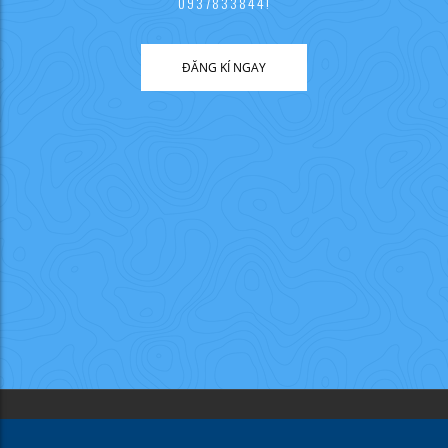
0937833844!
ĐĂNG KÍ NGAY