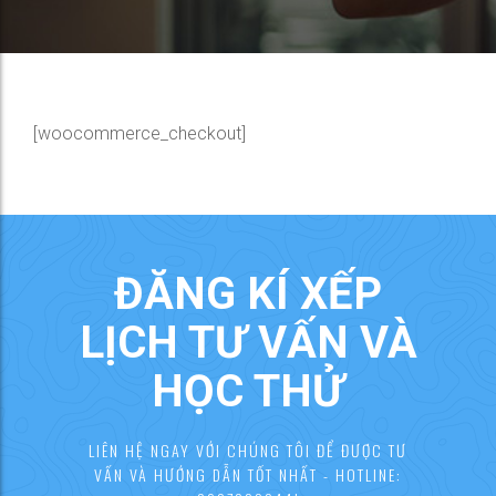
[woocommerce_checkout]
ĐĂNG KÍ XẾP
LỊCH TƯ VẤN VÀ
HỌC THỬ
LIÊN HỆ NGAY VỚI CHÚNG TÔI ĐỂ ĐƯỢC TƯ
VẤN VÀ HƯỚNG DẪN TỐT NHẤT - HOTLINE: