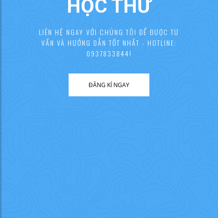
HỌC THỬ
LIÊN HỆ NGAY VỚI CHÚNG TÔI ĐỂ ĐƯỢC TƯ
VẤN VÀ HƯỚNG DẪN TỐT NHẤT - HOTLINE:
0937833844!
ĐĂNG KÍ NGAY