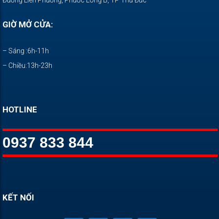
GIỜ MỞ CỬA:
– Sáng :6h-11h
– Chiều:13h-23h
HOTLINE
0937 833 844
KẾT NỐI