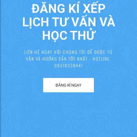
ĐĂNG KÍ XẾP
LỊCH TƯ VẤN VÀ
HỌC THỬ
LIÊN HỆ NGAY VỚI CHÚNG TÔI ĐỂ ĐƯỢC TƯ
VẤN VÀ HƯỚNG DẪN TỐT NHẤT - HOTLINE:
0937833844!
ĐĂNG KÍ NGAY