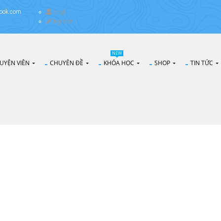
ook.com
Login
Register
NEW
UYỆN VIÊN
CHUYÊN ĐỀ
KHÓA HỌC
SHOP
TIN TỨC