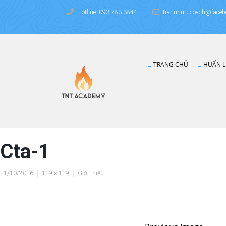
Hotline: 093 783 3844
trannhutucoach@faceb
TRANG CHỦ
HUẤN L
Cta-1
11/10/2016
119 × 119
Giới thiệu