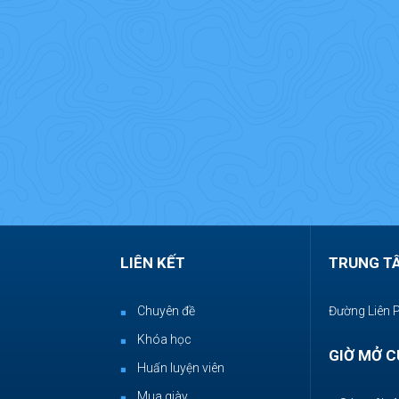
LIÊN KẾT
TRUNG T
Chuyên đề
Đường Liên 
Khóa học
GIỜ MỞ C
Huấn luyện viên
Mua giày