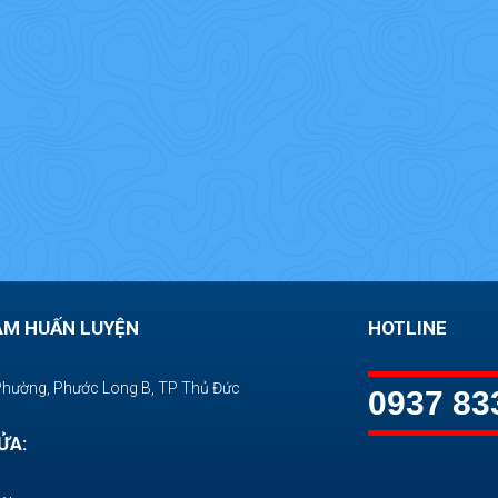
ÂM HUẤN LUYỆN
HOTLINE
Phường, Phước Long B, TP Thủ Đức
0937 83
ỬA: