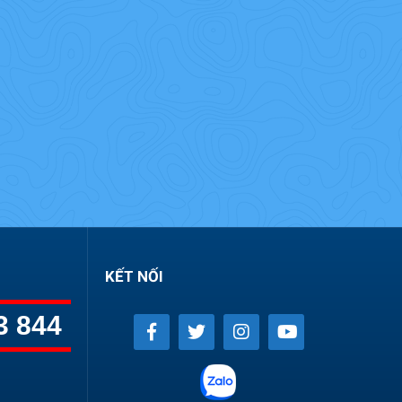
KẾT NỐI
3 844