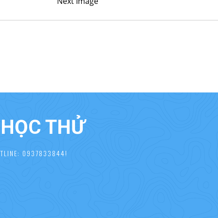
Next Image
À HỌC THỬ
TLINE: 0937833844!