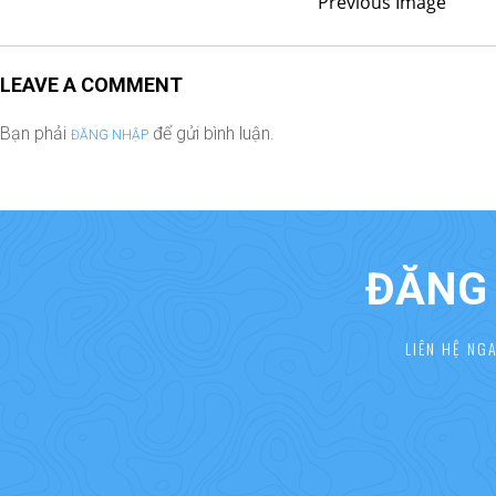
Previous Image
LEAVE A COMMENT
Bạn phải
để gửi bình luận.
ĐĂNG NHẬP
ĐĂNG 
LIÊN HỆ NG