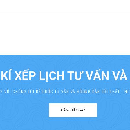
KÍ XẾP LỊCH TƯ VẤN V
AY VỚI CHÚNG TÔI ĐỂ ĐƯỢC TƯ VẤN VÀ HƯỚNG DẪN TỐT NHẤT - HO
ĐĂNG KÍ NGAY