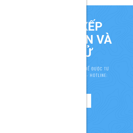
ĐĂNG KÍ XẾP
LỊCH TƯ VẤN VÀ
HỌC THỬ
LIÊN HỆ NGAY VỚI CHÚNG TÔI ĐỂ ĐƯỢC TƯ
VẤN VÀ HƯỚNG DẪN TỐT NHẤT - HOTLINE:
0937833844!
ĐĂNG KÍ NGAY