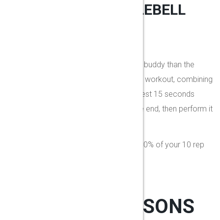
WITH JUST A KETTLEBELL
In the right hands, there’s no better gym buddy than the
kettlebell. Get to grips with our full-body workout, combining
compound lifts with dynamic moves. Rest 15 seconds
between moves and two minutes at the end, then perform it
twice over.
Perform each move at a weight that’s 80% of your 10 rep
max.
SIMILAR LESSONS