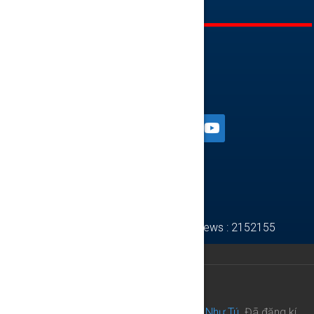
0937 833 844
KẾT NỐI
Total views : 2152155
© 2017
TNT Academy - Học viện Trần Như Tú.
Đã đăng kí