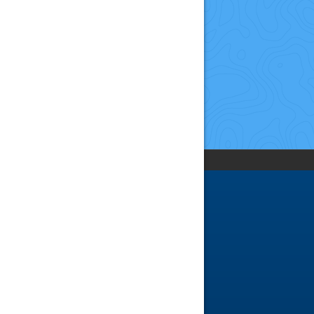
LIÊN KẾT
Chuyên đề
Khóa học
Huấn luyện viên
Mua giày