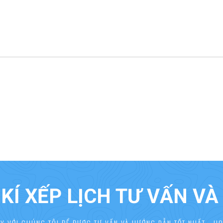
KÍ XẾP LỊCH TƯ VẤN V
AY VỚI CHÚNG TÔI ĐỂ ĐƯỢC TƯ VẤN VÀ HƯỚNG DẪN TỐT NHẤT - HO