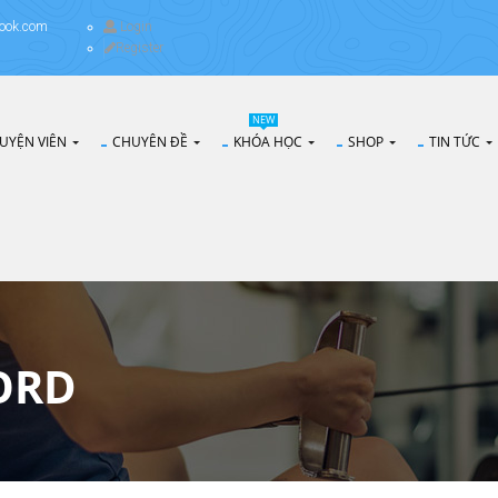
ook.com
Login
Register
NEW
UYỆN VIÊN
CHUYÊN ĐỀ
KHÓA HỌC
SHOP
TIN TỨC
ORD