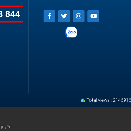
3 844
Total views : 214691
quyền.