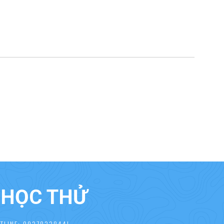
À HỌC THỬ
TLINE: 0937833844!