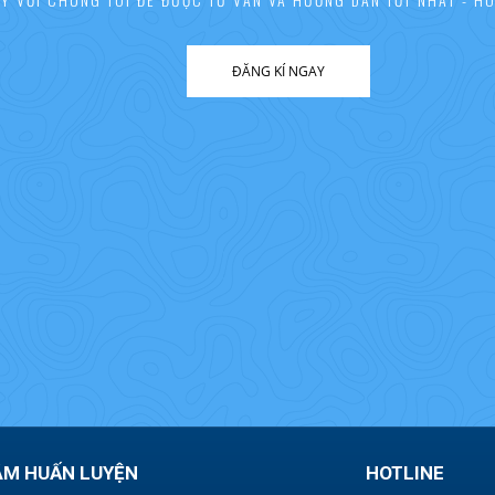
ĐĂNG KÍ NGAY
ÂM HUẤN LUYỆN
HOTLINE