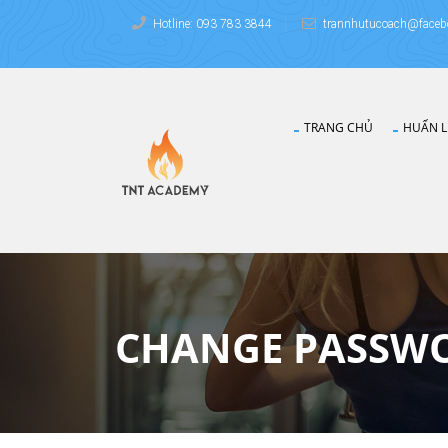
Hotline: 093 783 3844
trannhutucoach@faceb
TRANG CHỦ
HUẤN L
CHANGE PASSW