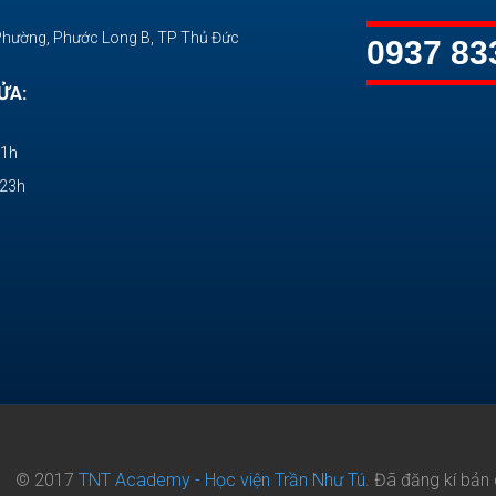
Phường, Phước Long B, TP Thủ Đức
0937 83
ỬA:
11h
-23h
© 2017
TNT Academy - Học viện Trần Như Tú.
Đã đăng kí bản 