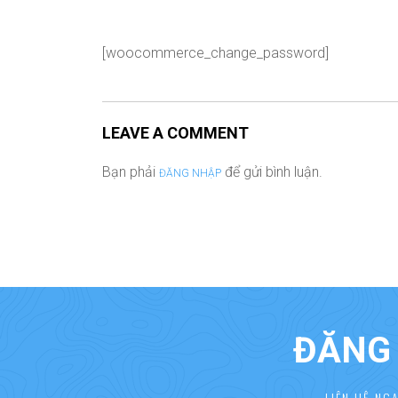
[woocommerce_change_password]
LEAVE A COMMENT
Bạn phải
để gửi bình luận.
ĐĂNG NHẬP
ĐĂNG 
LIÊN HỆ NG