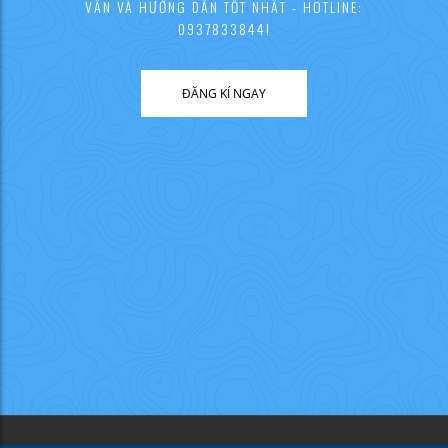
VẤN VÀ HƯỚNG DẪN TỐT NHẤT - HOTLINE:
0937833844!
ĐĂNG KÍ NGAY