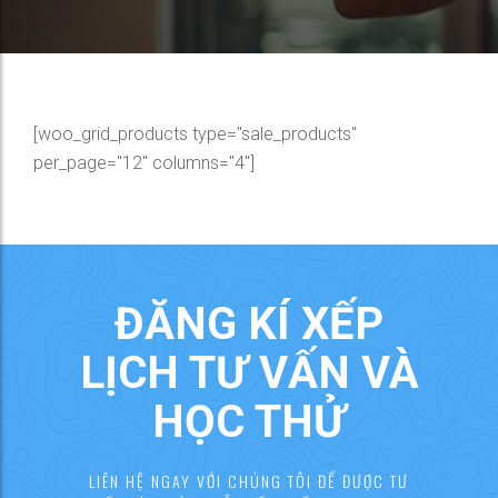
[woo_grid_products type="sale_products"
per_page="12" columns="4"]
ĐĂNG KÍ XẾP
LỊCH TƯ VẤN VÀ
HỌC THỬ
LIÊN HỆ NGAY VỚI CHÚNG TÔI ĐỂ ĐƯỢC TƯ