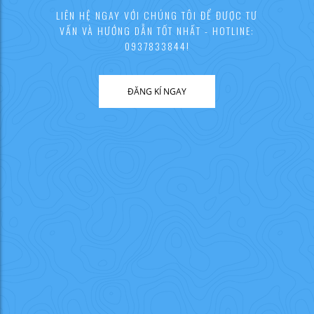
LIÊN HỆ NGAY VỚI CHÚNG TÔI ĐỂ ĐƯỢC TƯ
VẤN VÀ HƯỚNG DẪN TỐT NHẤT - HOTLINE:
0937833844!
ĐĂNG KÍ NGAY