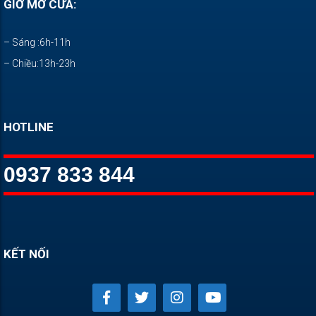
GIỜ MỞ CỬA:
– Sáng :6h-11h
– Chiều:13h-23h
HOTLINE
0937 833 844
KẾT NỐI