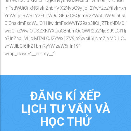
JsYWJlbCI6IkNhcmUgRm9yIENoaWxkcmVuIn0sIjMiOnsid
mFsdWUiOiIxNSIsInZhbHVlX2NvbG9yIjoiI2YwYzczYiIsImxh
YmVsIjoiRWR1Y2F0aW9uIGFuZCBQcmV2ZW50aW9uIn0sIj
QiOnsidmFsdWUiOiI1IiwidmFsdWVfY29sb3IiOiIjZTkzNDM0Ii
wibGFiZWwiOiJSZXNlYXJjaCBhbmQgQWR2b2NjeSJ9LCI1Ij
p7InZhbHVlIjoiMTAiLCJ2YWx1ZV9jb2xvciI6IiNmZjhlMDIiLCJ
sYWJlbCI6IkZ1bmRyYWlzaW5nIn19"
wrap_class="__empty__"]
ĐĂNG KÍ XẾP
LỊCH TƯ VẤN VÀ
HỌC THỬ