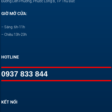
Đường Liên Phường, Phước Long B, TP Thủ Đức
GIỜ MỞ CỬA:
– Sáng :6h-11h
– Chiều:13h-23h
HOTLINE
0937 833 844
KẾT NỐI