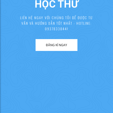
HỌC THỬ
LIÊN HỆ NGAY VỚI CHÚNG TÔI ĐỂ ĐƯỢC TƯ
VẤN VÀ HƯỚNG DẪN TỐT NHẤT - HOTLINE:
0937833844!
ĐĂNG KÍ NGAY