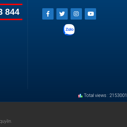
3 844
Total views : 215300
quyền.