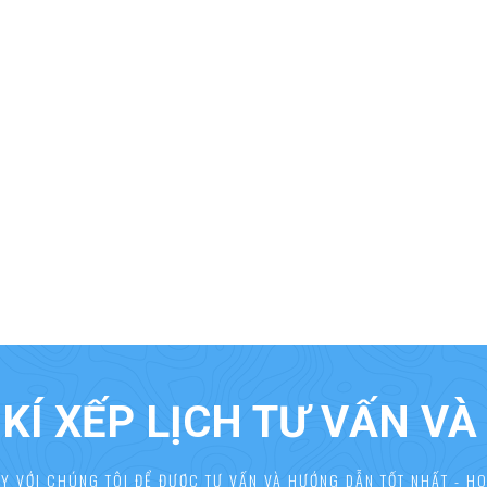
KÍ XẾP LỊCH TƯ VẤN V
AY VỚI CHÚNG TÔI ĐỂ ĐƯỢC TƯ VẤN VÀ HƯỚNG DẪN TỐT NHẤT - HO