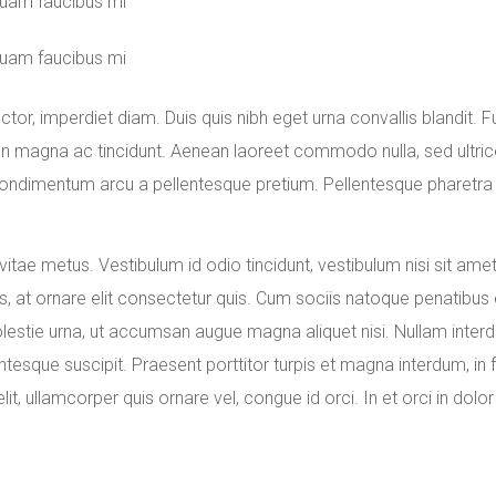
quam faucibus mi
quam faucibus mi
or, imperdiet diam. Duis quis nibh eget urna convallis blandit. Fu
n magna ac tincidunt. Aenean laoreet commodo nulla, sed ultrice
la condimentum arcu a pellentesque pretium. Pellentesque pharetra
tae metus. Vestibulum id odio tincidunt, vestibulum nisi sit amet, 
 at ornare elit consectetur quis. Cum sociis natoque penatibus e
 molestie urna, ut accumsan augue magna aliquet nisi. Nullam inte
ntesque suscipit. Praesent porttitor turpis et magna interdum, in
it, ullamcorper quis ornare vel, congue id orci. In et orci in dol