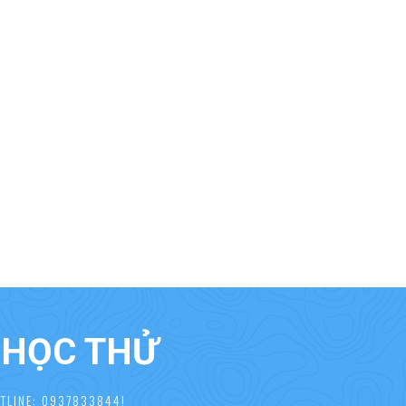
À HỌC THỬ
TLINE: 0937833844!