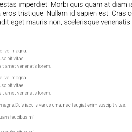
egestas imperdiet. Morbi quis quam at diam 
nia eros tristique. Nullam id sapien est. Cra
andit eget mauris non, scelerisque venenatis 
vel vel magna.
scipit vitae.
sit amet venenatis lorem.
vel vel magna.
scipit vitae.
sit amet venenatis lorem.
 magna.Duis iaculis varius urna, nec feugiat enim suscipit vitae.
quam faucibus mi