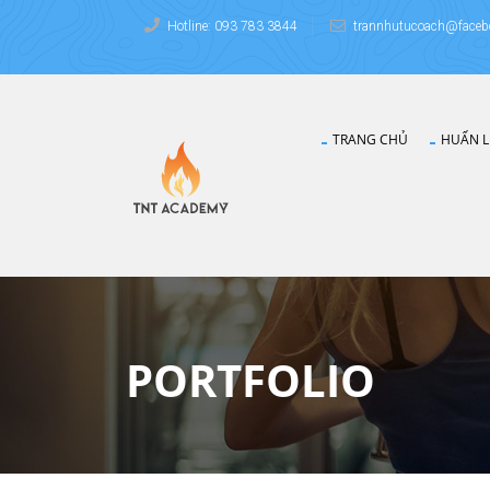
Hotline: 093 783 3844
trannhutucoach@faceb
TRANG CHỦ
HUẤN L
PORTFOLIO