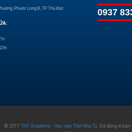
Phường, Phước Long B, TP Thủ Đức
0937 83
ỬA:
11h
-23h
© 2017
TNT Academy - Học viện Trần Như Tú.
Đã đăng kí bản 