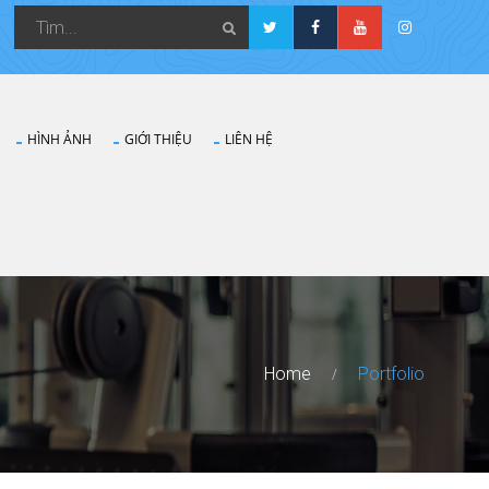
HÌNH ẢNH
GIỚI THIỆU
LIÊN HỆ
Home
Portfolio