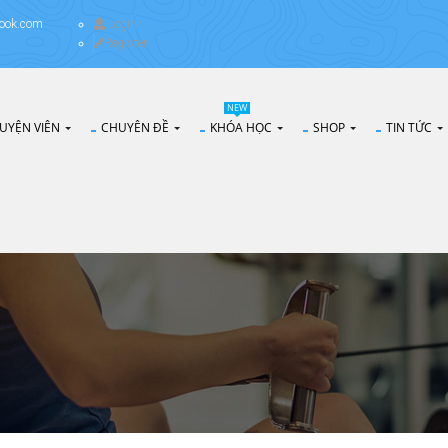
ook.com
Login
Register
NEW
UYỆN VIÊN
CHUYÊN ĐỀ
KHÓA HỌC
SHOP
TIN TỨC