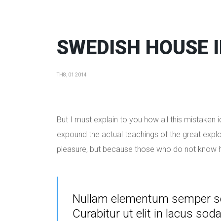
SWEDISH HOUSE 
TH8, 01 2014
But I must explain to you how all this mistaken
expound the actual teachings of the great explore
pleasure, but because those who do not know h
Nullam elementum semper sollic
Curabitur ut elit in lacus sod