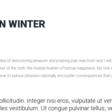
IN WINTER
 idea of denouncing pleasure and praising pain was born and I wi
r of the truth, the master-builder of human happiness. No one reje
ow to pursue pleasure rationally encounter consequences that a
itudin. Integer nisi eros, vulputate ut vene
ales vestibulum. Ut congue pulvinar tellus, ve