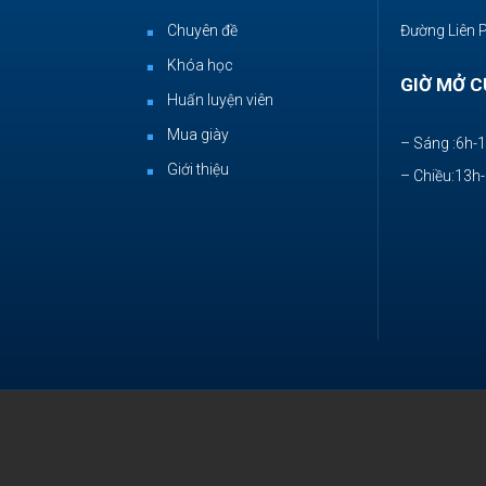
Chuyên đề
Đường Liên 
Khóa học
GIỜ MỞ C
Huấn luyện viên
Mua giày
– Sáng :6h-
Giới thiệu
– Chiều:13h