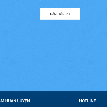
ĐĂNG KÍ NGAY
ÂM HUẤN LUYỆN
HOTLINE