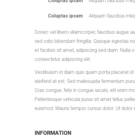
Coluptas ipsam
Aliquam faucibus mli
Coluptas ipsam
Aliquam faucibus mli
Donec vel libero ullamcorper, faucibus augue auct
sed odio bibendum fringilla. Quisque egestas no
et facilisis sit amet, adipiscing sed diam. Nul
consectetur adipiscing elit.
Vestibulum id diam quis quam porta placerat id vi
eleifend at est. Sed malesuada fermentum purus,
Cras congue, felis in congue iaculis, elit enim
Pellentesque vehicula purus sit amet tellus pelle
euismod. Mauris tempor cursus dolor. Ut dolor el
INFORMATION