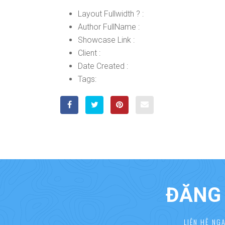
Layout Fullwidth ?
:
Author FullName
:
Showcase Link
:
Client
:
Date Created
:
Tags:
ĐĂNG 
LIÊN HỆ NG