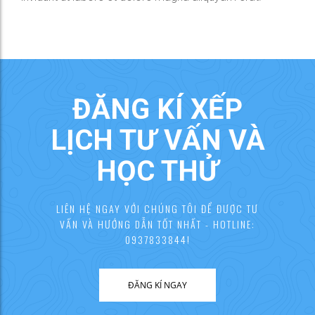
ĐĂNG KÍ XẾP
LỊCH TƯ VẤN VÀ
HỌC THỬ
LIÊN HỆ NGAY VỚI CHÚNG TÔI ĐỂ ĐƯỢC TƯ
VẤN VÀ HƯỚNG DẪN TỐT NHẤT - HOTLINE:
0937833844!
ĐĂNG KÍ NGAY