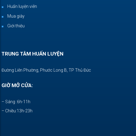
Huấn luyện viên
Mua giày
Giới thiệu
TRUNG TÂM HUẤN LUYỆN
Đường Liên Phường, Phước Long B, TP Thủ Đức
GIỜ MỞ CỬA:
– Sáng :6h-11h
– Chiều:13h-23h