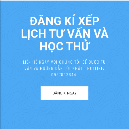
ĐĂNG KÍ XẾP
LỊCH TƯ VẤN VÀ
HỌC THỬ
LIÊN HỆ NGAY VỚI CHÚNG TÔI ĐỂ ĐƯỢC TƯ
VẤN VÀ HƯỚNG DẪN TỐT NHẤT - HOTLINE:
0937833844!
ĐĂNG KÍ NGAY