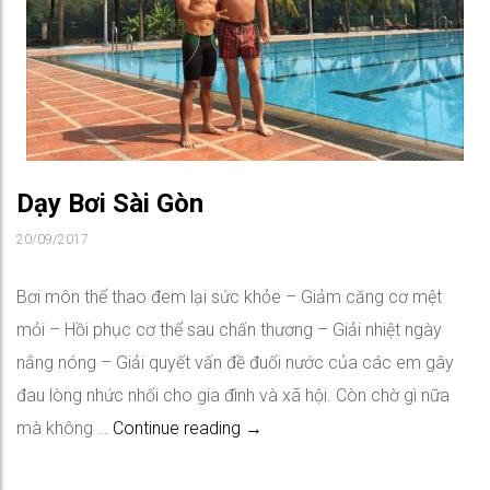
Dạy Bơi Sài Gòn
20/09/2017
Bơi môn thể thao đem lại sức khỏe – Giảm căng cơ mệt
mỏi – Hồi phục cơ thể sau chấn thương – Giải nhiệt ngày
nắng nóng – Giải quyết vấn đề đuối nước của các em gây
đau lòng nhức nhối cho gia đình và xã hội. Còn chờ gì nữa
Dạy Bơi Sài Gòn
mà không …
Continue reading
→