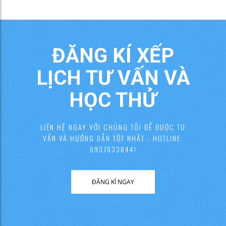
ĐĂNG KÍ XẾP
LỊCH TƯ VẤN VÀ
HỌC THỬ
LIÊN HỆ NGAY VỚI CHÚNG TÔI ĐỂ ĐƯỢC TƯ
VẤN VÀ HƯỚNG DẪN TỐT NHẤT - HOTLINE:
0937833844!
ĐĂNG KÍ NGAY