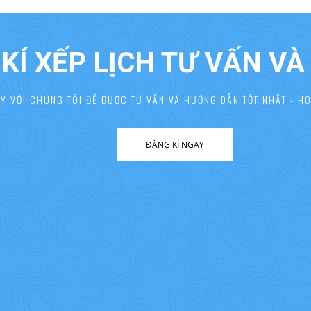
KÍ XẾP LỊCH TƯ VẤN V
AY VỚI CHÚNG TÔI ĐỂ ĐƯỢC TƯ VẤN VÀ HƯỚNG DẪN TỐT NHẤT - HO
ĐĂNG KÍ NGAY