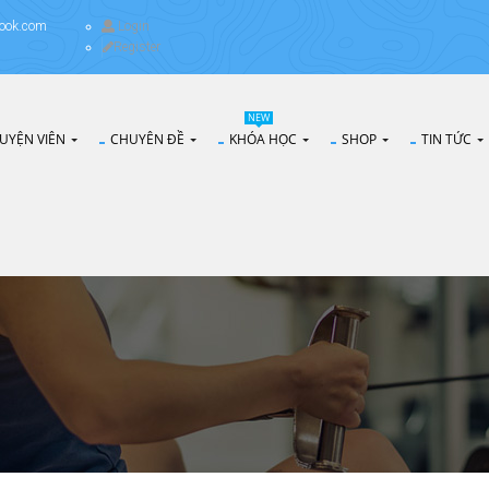
ook.com
Login
Register
NEW
UYỆN VIÊN
CHUYÊN ĐỀ
KHÓA HỌC
SHOP
TIN TỨC