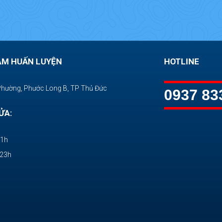
ÂM HUẤN LUYỆN
HOTLINE
Phường, Phước Long B, TP Thủ Đức
0937 83
ỬA:
11h
-23h