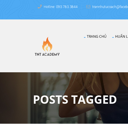
Hotline: 093 783 3844
trannhutucoach@faceb
TRANG CHỦ
HUẤN L
POSTS TAGGED