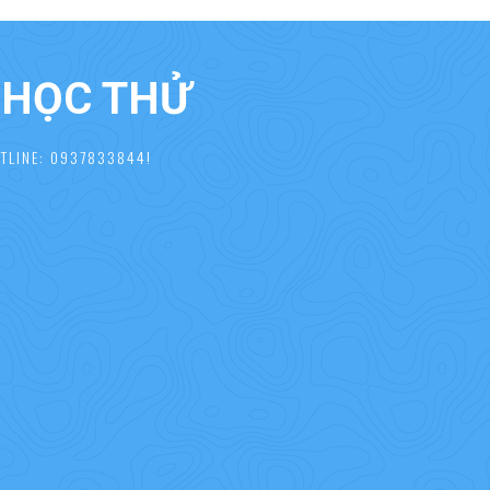
À HỌC THỬ
TLINE: 0937833844!