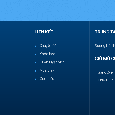
LIÊN KẾT
TRUNG T
Chuyên đề
Đường Liên 
Khóa học
GIỜ MỞ C
Huấn luyện viên
Mua giày
– Sáng :6h-
Giới thiệu
– Chiều:13h