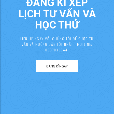
ĐĂNG KÍ XẾP
LỊCH TƯ VẤN VÀ
HỌC THỬ
LIÊN HỆ NGAY VỚI CHÚNG TÔI ĐỂ ĐƯỢC TƯ
VẤN VÀ HƯỚNG DẪN TỐT NHẤT - HOTLINE:
0937833844!
ĐĂNG KÍ NGAY