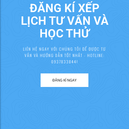
ĐĂNG KÍ XẾP
LỊCH TƯ VẤN VÀ
HỌC THỬ
LIÊN HỆ NGAY VỚI CHÚNG TÔI ĐỂ ĐƯỢC TƯ
VẤN VÀ HƯỚNG DẪN TỐT NHẤT - HOTLINE:
0937833844!
ĐĂNG KÍ NGAY