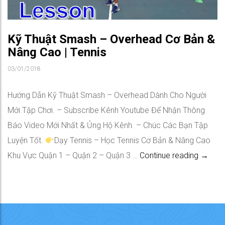
Kỹ Thuật Smash – Overhead Cơ Bản &
Nâng Cao | Tennis
03/01/2018
Hướng Dẫn Kỹ Thuật Smash – Overhead Dành Cho Người
Mới Tập Chơi. – Subscribe Kênh Youtube Để Nhận Thông
Báo Video Mới Nhất & Ủng Hộ Kênh. – Chúc Các Bạn Tập
Luyện Tốt.
Dạy Tennis – Học Tennis Cơ Bản & Nâng Cao
Kỹ Thu
Khu Vực Quận 1 – Quận 2 – Quận 3 …
Continue reading
→