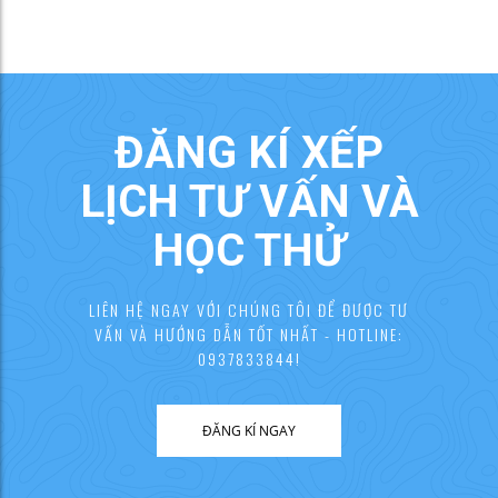
ĐĂNG KÍ XẾP
LỊCH TƯ VẤN VÀ
HỌC THỬ
LIÊN HỆ NGAY VỚI CHÚNG TÔI ĐỂ ĐƯỢC TƯ
VẤN VÀ HƯỚNG DẪN TỐT NHẤT - HOTLINE:
0937833844!
ĐĂNG KÍ NGAY