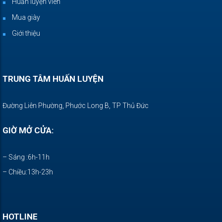
Huấn luyện viên
Mua giày
Giới thiệu
TRUNG TÂM HUẤN LUYỆN
Đường Liên Phường, Phước Long B, TP Thủ Đức
GIỜ MỞ CỬA:
– Sáng :6h-11h
– Chiều:13h-23h
HOTLINE