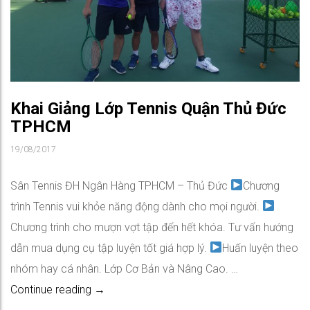
Khai Giảng Lớp Tennis Quận Thủ Đức
TPHCM
19/08/2017
Sân Tennis ĐH Ngân Hàng TPHCM – Thủ Đức
Chương
trình Tennis vui khỏe năng động dành cho mọi người.
Chương trình cho mượn vợt tập đến hết khóa. Tư vấn hướng
dẫn mua dụng cụ tập luyện tốt giá hợp lý.
Huấn luyện theo
nhóm hay cá nhân. Lớp Cơ Bản và Nâng Cao. …
Khai Giảng Lớp Tennis Quận Thủ Đức TPHCM
Continue reading
→