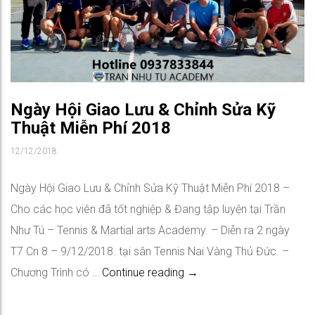
Ngày Hội Giao Lưu & Chỉnh Sửa Kỹ
Thuật Miễn Phí 2018
12/12/2018
Ngày Hội Giao Lưu & Chỉnh Sửa Kỹ Thuật Miễn Phí 2018 –
Cho các học viên đã tốt nghiệp & Đang tập luyện tại Trần
Như Tú – Tennis & Martial arts Academy. – Diễn ra 2 ngày
T7 Cn 8 – 9/12/2018. tại sân Tennis Nai Vàng Thủ Đức. –
Ngày Hội Giao Lưu & Chỉn
Chương Trình có …
Continue reading
→