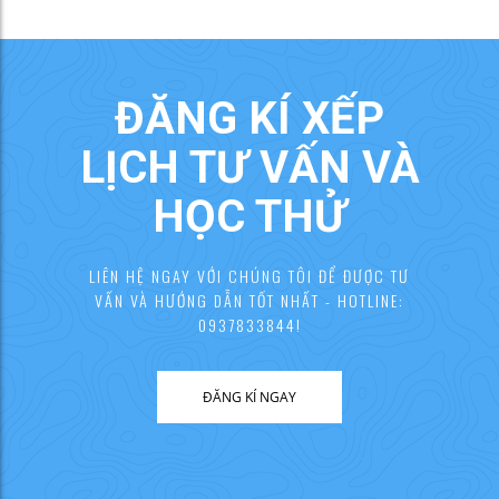
ĐĂNG KÍ XẾP
LỊCH TƯ VẤN VÀ
HỌC THỬ
LIÊN HỆ NGAY VỚI CHÚNG TÔI ĐỂ ĐƯỢC TƯ
VẤN VÀ HƯỚNG DẪN TỐT NHẤT - HOTLINE:
0937833844!
ĐĂNG KÍ NGAY