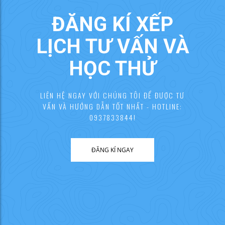
ĐĂNG KÍ XẾP
LỊCH TƯ VẤN VÀ
HỌC THỬ
LIÊN HỆ NGAY VỚI CHÚNG TÔI ĐỂ ĐƯỢC TƯ
VẤN VÀ HƯỚNG DẪN TỐT NHẤT - HOTLINE:
0937833844!
ĐĂNG KÍ NGAY