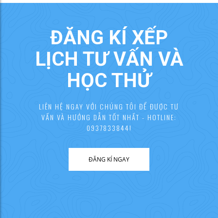
ĐĂNG KÍ XẾP
LỊCH TƯ VẤN VÀ
HỌC THỬ
LIÊN HỆ NGAY VỚI CHÚNG TÔI ĐỂ ĐƯỢC TƯ
VẤN VÀ HƯỚNG DẪN TỐT NHẤT - HOTLINE:
0937833844!
ĐĂNG KÍ NGAY