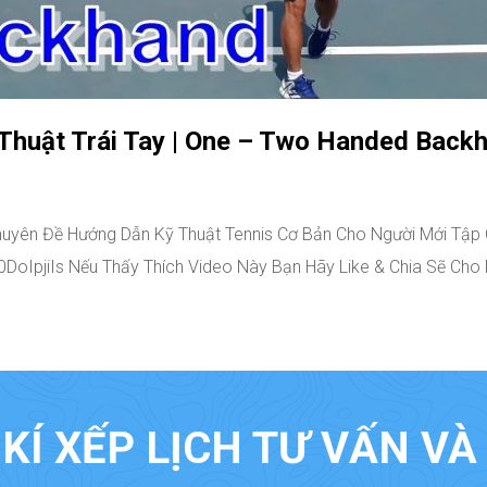
Thuật Trái Tay | One – Two Handed Backh
uyên Đề Hướng Dẫn Kỹ Thuật Tennis Cơ Bản Cho Người Mới Tập C
/ze0DoIpjiIs Nếu Thấy Thích Video Này Bạn Hãy Like & Chia Sẽ Ch
KÍ XẾP LỊCH TƯ VẤN V