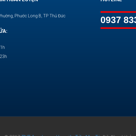
Phường, Phước Long B, TP Thủ Đức
0937 83
ỬA:
11h
-23h