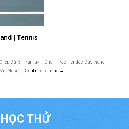
and | Tennis
hơi. Bài 6 | Trái Tay – One – Two Handed Backhand |
Các Bước Đơn Giản Để Tập Kỹ Thuậ
o Mọi Người …
Continue reading
→
À HỌC THỬ