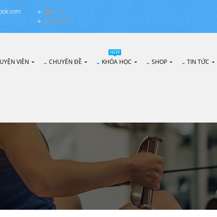
ook.com
Login
Register
NEW
UYỆN VIÊN
CHUYÊN ĐỀ
KHÓA HỌC
SHOP
TIN TỨC