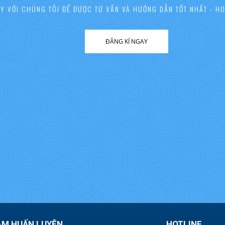
AY VỚI CHÚNG TÔI ĐỂ ĐƯỢC TƯ VẤN VÀ HƯỚNG DẪN TỐT NHẤT - HO
ĐĂNG KÍ NGAY
ÂM HUẤN LUYỆN
HOTLINE