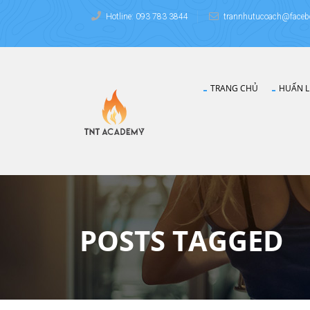
Hotline: 093 783 3844
trannhutucoach@faceb
TRANG CHỦ
HUẤN L
POSTS TAGGED