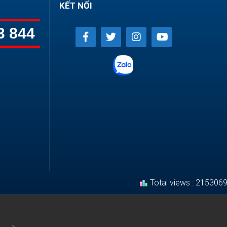
KẾT NỐI
3 844
Total views : 215306