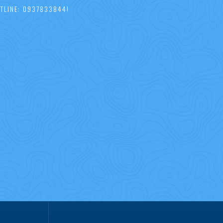
TLINE: 0937833844!