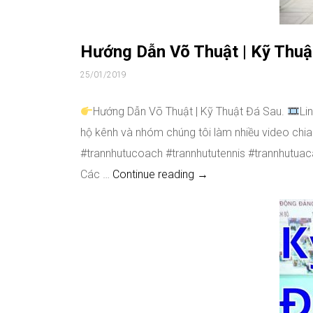
Hướng Dẫn Võ Thuật | Kỹ Thuậ
25/01/2019
Hướng Dẫn Võ Thuật | Kỹ Thuật Đá Sau.
Li
hộ kênh và nhóm chúng tôi làm nhiều video chia
#trannhutucoach #trannhututennis #trannhut
Hướng Dẫn Võ Thuật | K
Các …
Continue reading
→