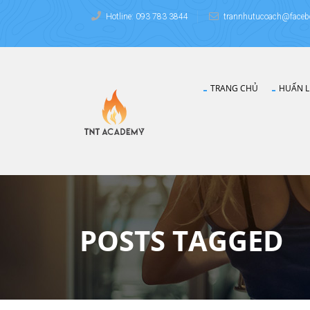
Hotline: 093 783 3844
trannhutucoach@faceb
TRANG CHỦ
HUẤN L
POSTS TAGGED