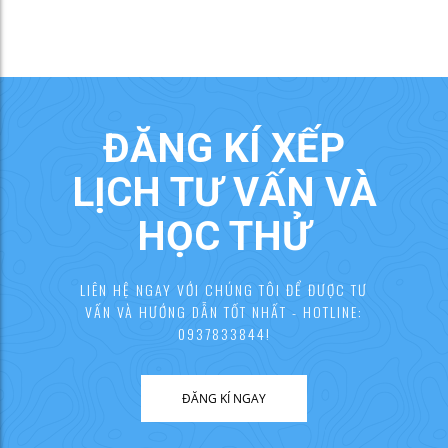
ĐĂNG KÍ XẾP
LỊCH TƯ VẤN VÀ
HỌC THỬ
LIÊN HỆ NGAY VỚI CHÚNG TÔI ĐỂ ĐƯỢC TƯ
VẤN VÀ HƯỚNG DẪN TỐT NHẤT - HOTLINE:
0937833844!
ĐĂNG KÍ NGAY