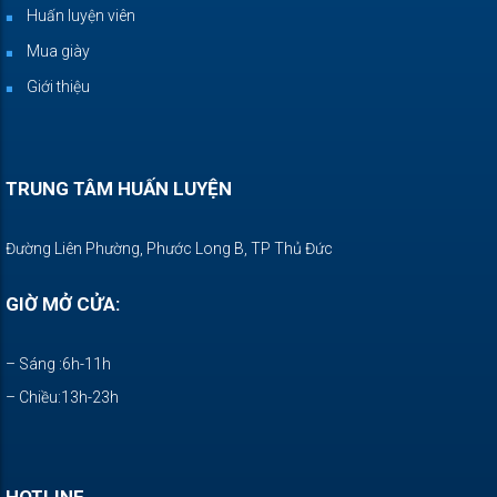
Huấn luyện viên
Mua giày
Giới thiệu
TRUNG TÂM HUẤN LUYỆN
Đường Liên Phường, Phước Long B, TP Thủ Đức
GIỜ MỞ CỬA:
– Sáng :6h-11h
– Chiều:13h-23h