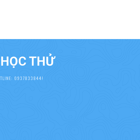
À HỌC THỬ
TLINE: 0937833844!