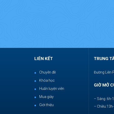
LIÊN KẾT
TRUNG T
Chuyên đề
Đường Liên 
Khóa học
GIỜ MỞ C
Huấn luyện viên
Mua giày
– Sáng :6h-
Giới thiệu
– Chiều:13h