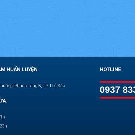
ÂM HUẤN LUYỆN
HOTLINE
Phường, Phước Long B, TP Thủ Đức
0937 83
ỬA:
11h
-23h