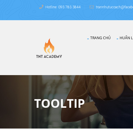
Hotline: 093 783 3844
trannhutucoach@faceb
TRANG CHỦ
HUẤN L
TOOLTIP