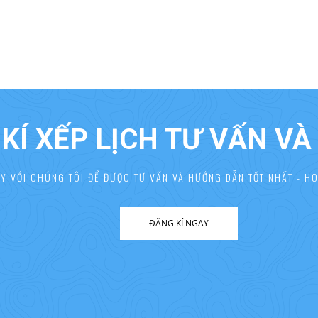
KÍ XẾP LỊCH TƯ VẤN V
AY VỚI CHÚNG TÔI ĐỂ ĐƯỢC TƯ VẤN VÀ HƯỚNG DẪN TỐT NHẤT - HO
ĐĂNG KÍ NGAY