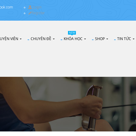
ook.com
Login
Register
NEW
UYỆN VIÊN
CHUYÊN ĐỀ
KHÓA HỌC
SHOP
TIN TỨC