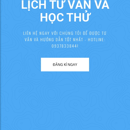
LỊCH TƯ VẤN VÀ
HỌC THỬ
LIÊN HỆ NGAY VỚI CHÚNG TÔI ĐỂ ĐƯỢC TƯ
VẤN VÀ HƯỚNG DẪN TỐT NHẤT - HOTLINE:
0937833844!
ĐĂNG KÍ NGAY