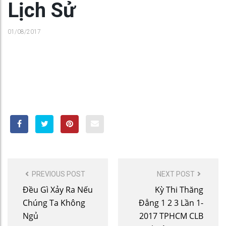
Lịch Sử
01/08/2017
POST
PREVIOUS POST
NEXT POST
NAVIGATION
Đều Gì Xảy Ra Nếu
Kỳ Thi Thăng
Chúng Ta Không
Đẳng 1 2 3 Lần 1-
Ngủ
2017 TPHCM CLB