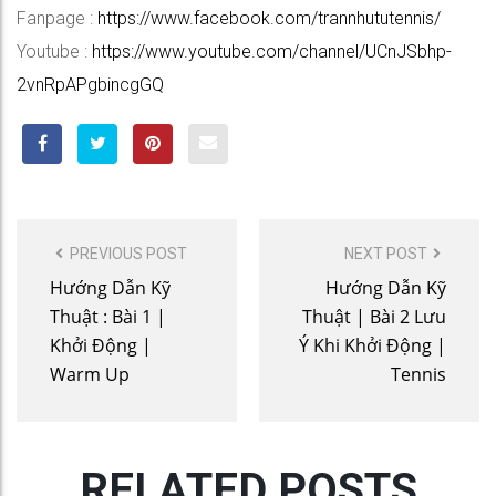
Fanpage :
https://www.facebook.com/trannhututennis/
Youtube :
https://www.youtube.com/channel/UCnJSbhp-
2vnRpAPgbincgGQ
POST
PREVIOUS POST
NEXT POST
NAVIGATION
Hướng Dẫn Kỹ
Hướng Dẫn Kỹ
Thuật : Bài 1 |
Thuật | Bài 2 Lưu
Khởi Động |
Ý Khi Khởi Động |
Warm Up
Tennis
RELATED POSTS