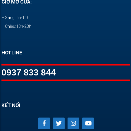
GIỜ MỞ CỬA:
– Sáng :6h-11h
– Chiều:13h-23h
HOTLINE
0937 833 844
KẾT NỐI