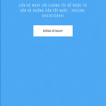
LIÊN HỆ NGAY VỚI CHÚNG TÔI ĐỂ ĐƯỢC TƯ
VẤN VÀ HƯỚNG DẪN TỐT NHẤT - HOTLINE:
0937833844!
ĐĂNG KÍ NGAY