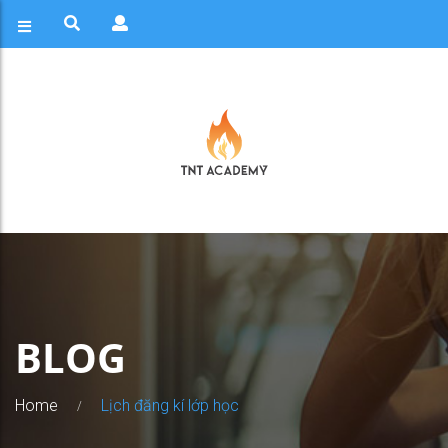
BLOG
Home
Lịch đăng kí lớp học