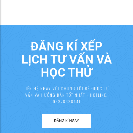
ĐĂNG KÍ XẾP
LỊCH TƯ VẤN VÀ
HỌC THỬ
LIÊN HỆ NGAY VỚI CHÚNG TÔI ĐỂ ĐƯỢC TƯ
VẤN VÀ HƯỚNG DẪN TỐT NHẤT - HOTLINE:
0937833844!
ĐĂNG KÍ NGAY