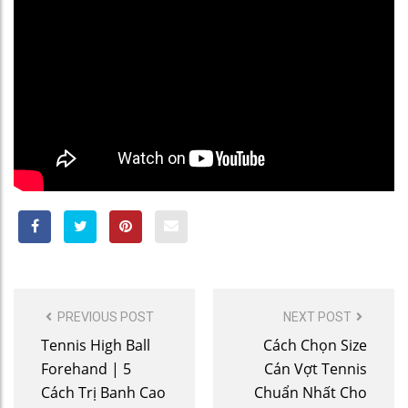
POST
PREVIOUS POST
NEXT POST
NAVIGATION
Tennis High Ball
Cách Chọn Size
Forehand | 5
Cán Vợt Tennis
Cách Trị Banh Cao
Chuẩn Nhất Cho