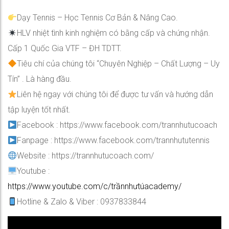
Dạy Tennis – Học Tennis Cơ Bản & Nâng Cao.
HLV nhiệt tình kinh nghiệm có bằng cấp và chứng nhận.
Cấp 1 Quốc Gia VTF – ĐH TDTT.
Tiêu chí của chúng tôi “Chuyên Nghiệp – Chất Lượng – Uy
Tín” . Là hàng đầu.
Liên hệ ngay với chúng tôi để được tư vấn và hướng dẫn
tập luyện tốt nhất.
Facebook : https://www.facebook.com/trannhutucoach
Fanpage : https://www.facebook.com/trannhututennis
Website : https://trannhutucoach.com/
Youtube :
https://www.youtube.com/c/trầnnhưtúacademy/
Hotline & Zalo & Viber : 0937833844