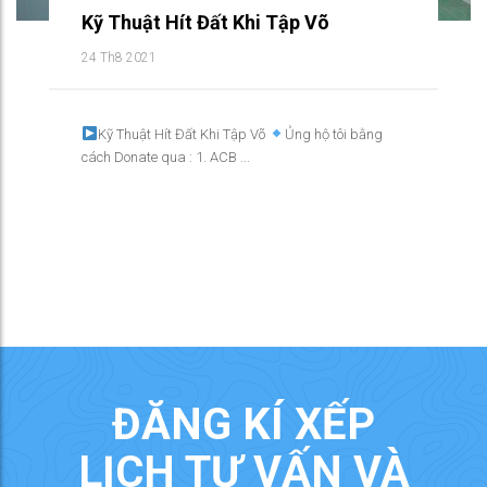
Kỹ Thuật Hít Đất Khi Tập Võ
24 Th8 2021
Kỹ Thuật Hít Đất Khi Tập Võ
Ủng hộ tôi bằng
cách Donate qua : 1. ACB ...
ĐĂNG KÍ XẾP
LỊCH TƯ VẤN VÀ