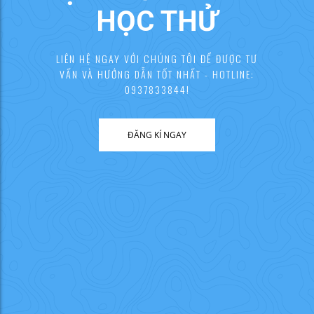
HỌC THỬ
LIÊN HỆ NGAY VỚI CHÚNG TÔI ĐỂ ĐƯỢC TƯ
VẤN VÀ HƯỚNG DẪN TỐT NHẤT - HOTLINE:
0937833844!
ĐĂNG KÍ NGAY