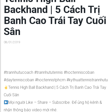
Backhand | 5 Cách Trị
Banh Cao Trái Tay Cuối
Sân
08/01/2019
#trannhutucoach #trannhututennis #hoctenniscoban
#daytenniscoban #hoctennistphcm #kythuattennistrannhutu
Tennis High Ball Backhand | 5 Cách Trị Banh Cao Trái Tay
Cuối Sân
Mọi người Like – Share – Subscribe. Để ủng hộ kênh &
nhận thông báo video mới nhé.