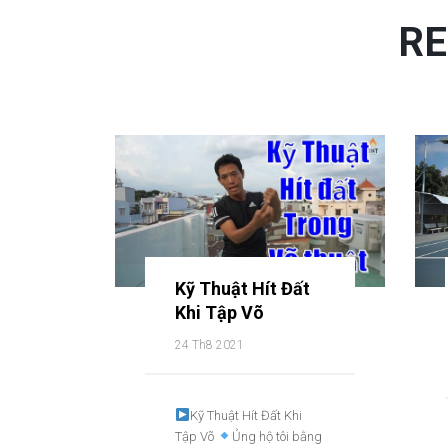
RE
Kỹ Thuật Hít Đất
Khi Tập Võ
24 Th8 2021
Kỹ Thuật Hít Đất Khi
Tập Võ
Ủng hộ tôi bằng