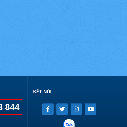
KẾT NỐI
3 844