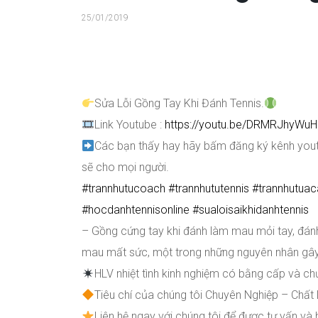
25/01/2019
Sửa Lỗi Gồng Tay Khi Đánh Tennis.
Link Youtube :
https://youtu.be/DRMRJhyWu
Các bạn thấy hay hãy bấm đăng ký kênh youtu
sẽ cho mọi người.
#
trannhutucoach
#
trannhututennis
#
trannhutua
#
hocdanhtennisonline
#
sualoisaikhidanhtennis
– Gồng cứng tay khi đánh làm mau mỏi tay, đán
mau mất sức, một trong những nguyên nhân gây 
HLV nhiệt tình kinh nghiệm có bằng cấp và c
Tiêu chí của chúng tôi Chuyên Nghiệp – Chất 
Liên hệ ngay với chúng tôi để được tư vấn và 