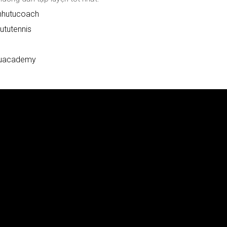
nhutucoach
ututennis
tuacademy