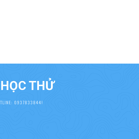
À HỌC THỬ
TLINE: 0937833844!