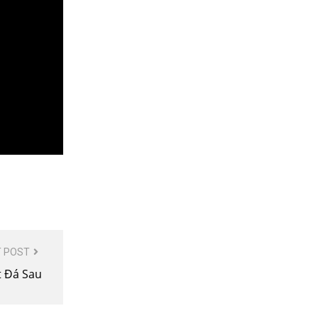
 POST
t Đá Sau