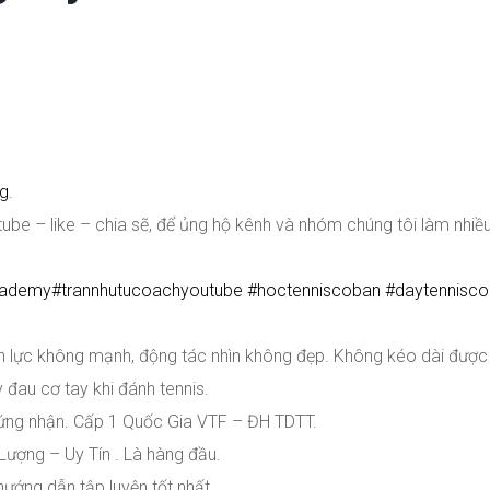
Hg
.
be – like – chia sẽ, để ủng hộ kênh và nhóm chúng tôi làm nhiều
cademy
#
trannhutucoachyoutube
#
hoctenniscoban
#
daytennisc
h lực không mạnh, động tác nhìn không đẹp. Không kéo dài được 
đau cơ tay khi đánh tennis.
hứng nhận. Cấp 1 Quốc Gia VTF – ĐH TDTT.
Lượng – Uy Tín . Là hàng đầu.
hướng dẫn tập luyện tốt nhất.