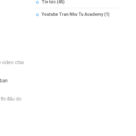
Tin tức
(45)
Youtube Tran Nhu Tu Academy
(1)
 video chia
oban
thi đấu do