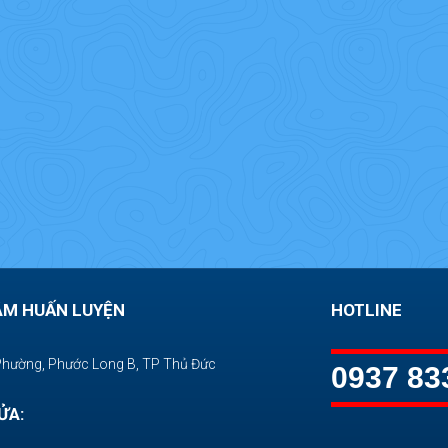
ÂM HUẤN LUYỆN
HOTLINE
Phường, Phước Long B, TP Thủ Đức
0937 83
ỬA: