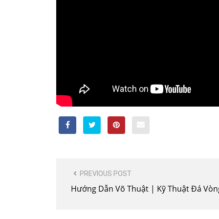
POST
PREVIOUS POST
NAVIGATION
Hướng Dẫn Võ Thuật | Kỹ Thuật Đá Vòn