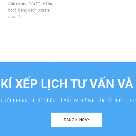
Sân (Mang Cá) P.3
Ủng
hộ tôi bằng cách Donate
qua : 1. ...
KÍ XẾP LỊCH TƯ VẤN V
AY VỚI CHÚNG TÔI ĐỂ ĐƯỢC TƯ VẤN VÀ HƯỚNG DẪN TỐT NHẤT - HO
ĐĂNG KÍ NGAY