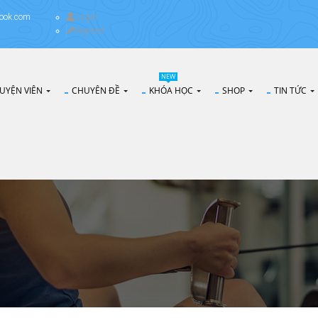
ook.com
Login
Register
NEW
UYỆN VIÊN
CHUYÊN ĐỀ
KHÓA HỌC
SHOP
TIN TỨC