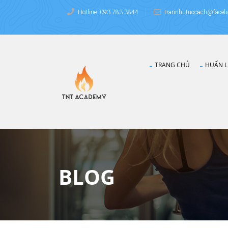
Hotline: 093 783 3844
trannhutucoach@faceb
TRANG CHỦ
HUẤN L
BLOG