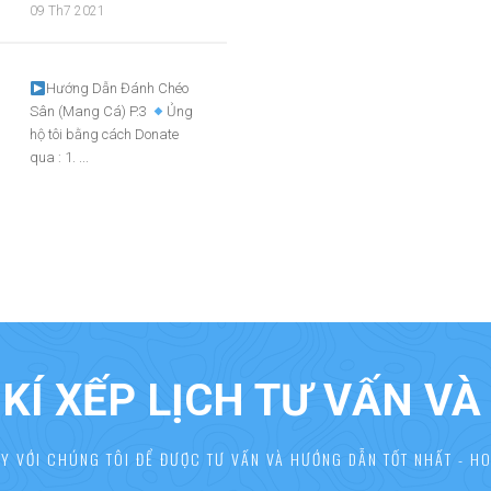
09 Th7 2021
Hướng Dẫn Đánh Chéo
Sân (Mang Cá) P.3
Ủng
hộ tôi bằng cách Donate
qua : 1. ...
KÍ XẾP LỊCH TƯ VẤN V
AY VỚI CHÚNG TÔI ĐỂ ĐƯỢC TƯ VẤN VÀ HƯỚNG DẪN TỐT NHẤT - HO