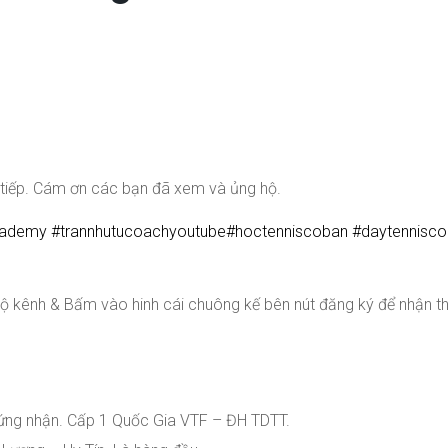
 tiếp. Cám ơn các bạn đã xem v
à ủng hộ.
cademy
#
trannhutucoachyoutube
#
hoctenniscoban
#
daytennisc
hộ kênh & Bấm vào hinh cái chuông kế bên nút đăng ký để nhận 
.
hứng nhận. Cấp 1 Quốc Gia VTF – ĐH TDTT.