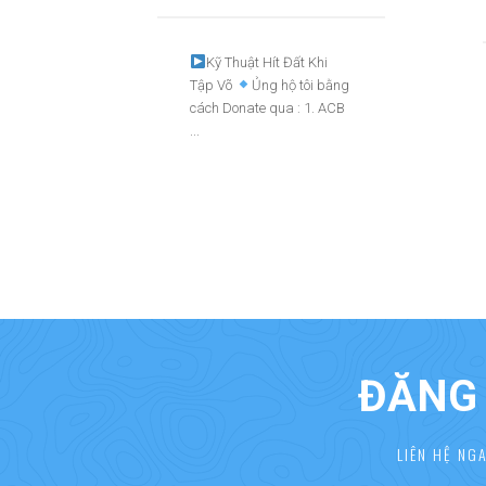
Kỹ Thuật Hít Đất Khi
Tập Võ
Ủng hộ tôi bằng
cách Donate qua : 1. ACB
...
ĐĂNG 
LIÊN HỆ NG