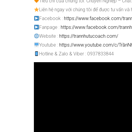
Tiêu chí của chúng tôi. Chuyên Nghiệp – Chất
Liên hệ ngay với chúng tôi để được tư vấn và 
Facebook :
https://www.facebook.com/tran
Fanpage :
https://www.facebook.com/trannh
Website :
https://trannhutucoach.com/
Youtube :
https://www.youtube.com/c/Trần
Hotline & Zalo & Viber : 0937833844