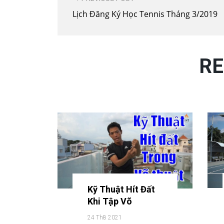
NAVIGATION
Lịch Đăng Ký Học Tennis Tháng 3/2019
RE
Kỹ Thuật Hít Đất
Khi Tập Võ
24 Th8 2021