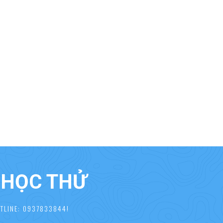
À HỌC THỬ
TLINE: 0937833844!