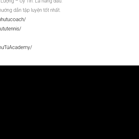
 Lượng – Uy Tín. Là hàng đầu.
hướng dẫn tập luyện tốt nhất.
nhutucoach/
ututennis/
NhưTúAcademy/