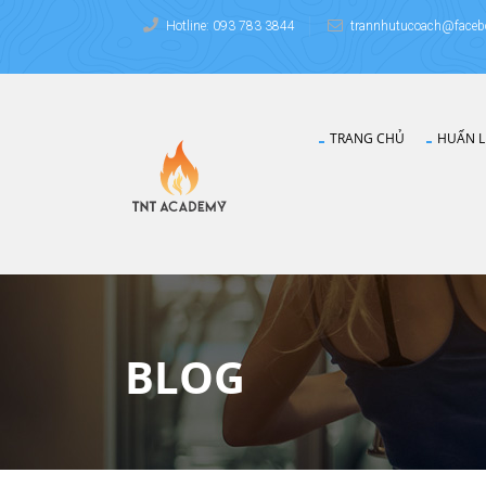
Hotline: 093 783 3844
trannhutucoach@faceb
TRANG CHỦ
HUẤN L
BLOG