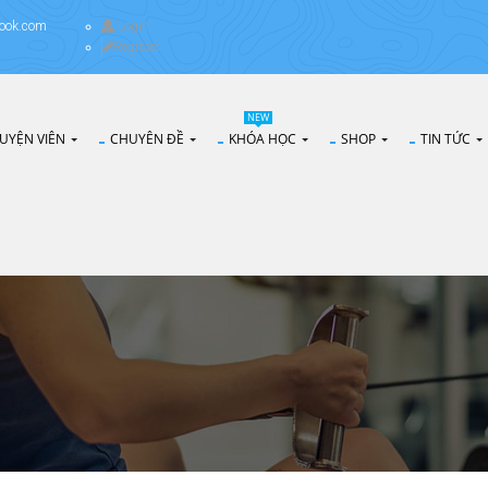
ook.com
Login
Register
NEW
UYỆN VIÊN
CHUYÊN ĐỀ
KHÓA HỌC
SHOP
TIN TỨC