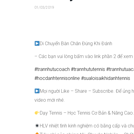
01/03/2019
Di Chuyển Bàn Chân Đúng Khi Đánh
– Các bạn vui lòng bấm vào link phần 2 để xem
#
trannhutucoach
#
trannhututennis
#
trannhutua
#
hocdanhtennisonline
#
sualoisaikhidanhtennis
Mọi người Like – Share – Subscribe. Để ủng 
video mới nhé.
Dạy Tennis – Học Tennis Cơ Bản & Nâng Cao
HLV nhiệt tình kinh nghiệm có bằng cấp và c