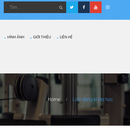
HÌNH ẢNH
GIỚI THIỆU
LIÊN HỆ
Home
Lịch đăng kí lớp học