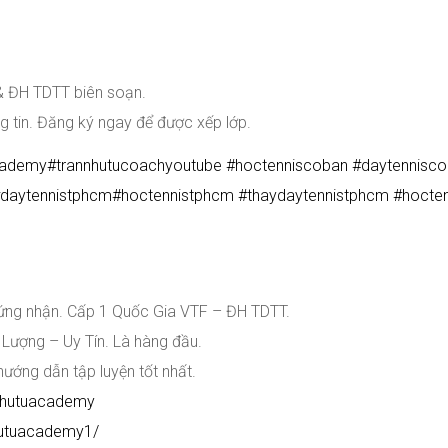
& ĐH TDTT biên soạn.
g tin. Đăng ký ngay để được xếp lớp.
cademy
#
trannhutucoachyoutube
#
hoctenniscoban
#
daytennisc
daytennistphcm
#
hoctennistphcm
#
thaydaytennistphcm
#
hocten
.
hứng nhận. Cấp 1 Quốc Gia VTF – ĐH TDTT.
 Lượng – Uy Tín. Là hàng đầu.
hướng dẫn tập luyện tốt nhất.
nhutuacademy
hutuacademy1/