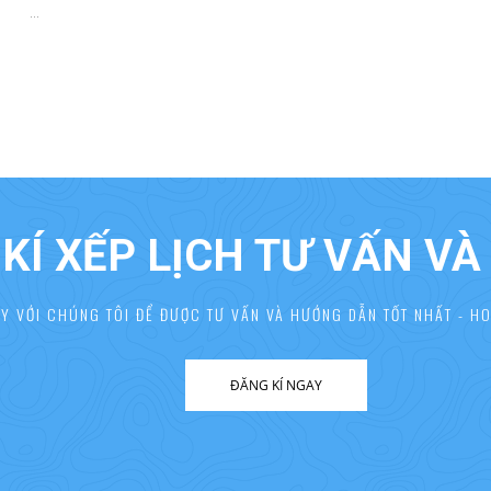
...
KÍ XẾP LỊCH TƯ VẤN V
AY VỚI CHÚNG TÔI ĐỂ ĐƯỢC TƯ VẤN VÀ HƯỚNG DẪN TỐT NHẤT - HO
ĐĂNG KÍ NGAY