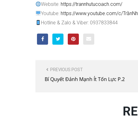
Website:
https://trannhutucoach.com/
Youtube:
https://www.youtube.com/c/Trần
Hotline & Zalo & Viber: 0937833844
POST
PREVIOUS POST
NAVIGATION
Bí Quyết Đánh Mạnh Ít Tốn Lực P.2
RE