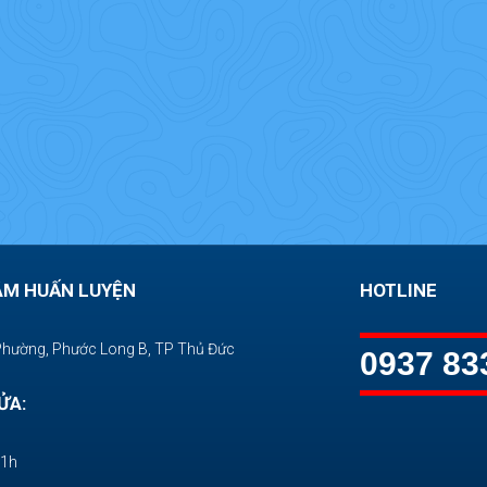
ÂM HUẤN LUYỆN
HOTLINE
Phường, Phước Long B, TP Thủ Đức
0937 83
ỬA:
11h