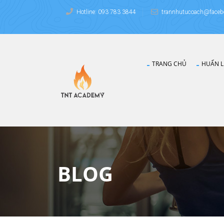
Hotline: 093 783 3844
trannhutucoach@faceb
TRANG CHỦ
HUẤN L
BLOG