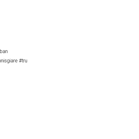
oban
nisgiare
#
tru