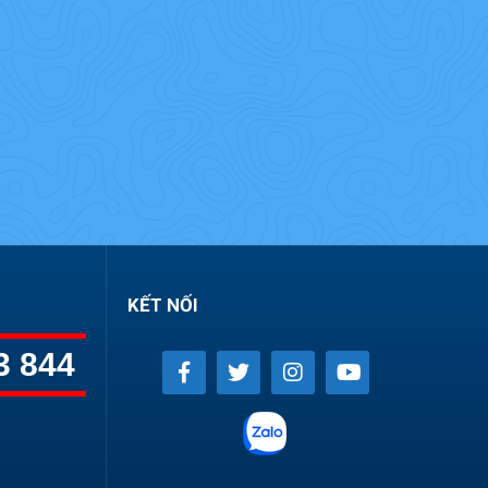
KẾT NỐI
3 844