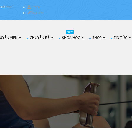
ook.com
Login
Register
NEW
UYỆN VIÊN
CHUYÊN ĐỀ
KHÓA HỌC
SHOP
TIN TỨC