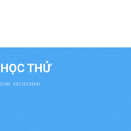
À HỌC THỬ
TLINE: 0937833844!