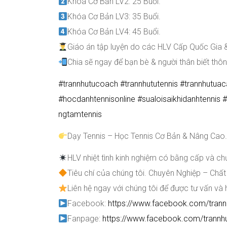
Khóa Cơ Bản LV2: 25 Buổi.
Khóa Cơ Bản LV3: 35 Buổi.
Khóa Cơ Bản LV4: 45 Buổi.
Giáo án tập luyện do các HLV Cấp Quốc Gia 
Chia sẽ ngay để bạn bè & người thân biết thôn
#
trannhutucoach
#
trannhututennis
#
trannhutua
#
hocdanhtennisonline
#
sualoisaikhidanhtennis
#
ngtamtennis
Dạy Tennis – Học Tennis Cơ Bản & Nâng Cao
HLV nhiệt tình kinh nghiệm có bằng cấp và c
Tiêu chí của chúng tôi. Chuyên Nghiệp – Chất
Liên hệ ngay với chúng tôi để được tư vấn và 
Facebook:
https://www.facebook.com/tran
Fanpage:
https://www.facebook.com/trann