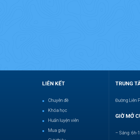
LIÊN KẾT
TRUNG T
Chuyên đề
Đường Liên 
Khóa học
GIỜ MỞ C
Huấn luyện viên
Mua giày
– Sáng :6h-