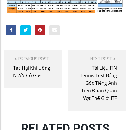
POST
PREVIOUS POST
NEXT POST
NAVIGATION
Tác Hại Khi Uống
Tài Liệu ITN
Nước Có Gas
Tennis Test Bảng
Gốc Tiếng Anh
Liên Đoàn Quần
Vợt Thế Giới ITF
RELATED POSTS