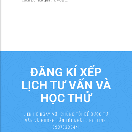
cách Donate qua : 1. ACB ...
ĐĂNG KÍ XẾP
LỊCH TƯ VẤN VÀ
HỌC THỬ
LIÊN HỆ NGAY VỚI CHÚNG TÔI ĐỂ ĐƯỢC TƯ
VẤN VÀ HƯỚNG DẪN TỐT NHẤT - HOTLINE:
0937833844!